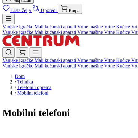
Moj račun
Lista želja
Uporedi
Korpa
Vanjske igračke
Mali kućanski aparati
Vrtne mašine
Vrtne Kućice
Vrt
Vanjske igračke
Mali kućanski aparati
Vrtne mašine
Vrtne Kućice
Vrt
Vanjske igračke
Mali kućanski aparati
Vrtne mašine
Vrtne Kućice
Vrt
Vanjske igračke
Mali kućanski aparati
Vrtne mašine
Vrtne Kućice
Vrt
Dom
/
Tehnika
/
Telefoni i oprema
/
Mobilni telefoni
Mobilni telefoni