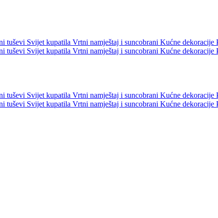
ni tuševi
Svijet kupatila
Vrtni namještaj i suncobrani
Kućne dekoracije
ni tuševi
Svijet kupatila
Vrtni namještaj i suncobrani
Kućne dekoracije
ni tuševi
Svijet kupatila
Vrtni namještaj i suncobrani
Kućne dekoracije
ni tuševi
Svijet kupatila
Vrtni namještaj i suncobrani
Kućne dekoracije