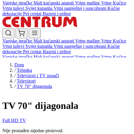
Vanjske igračke
Mali kućanski aparati
Vrtne mašine
Vrtne Kućice
Vrtni tuševi
Svijet kupatila
Vrtni namještaj i suncobrani
Kućne
dekoracije
Pet centar
Bazeni i pribor
Vanjske igračke
Mali kućanski aparati
Vrtne mašine
Vrtne Kućice
Vrtni tuševi
Svijet kupatila
Vrtni namještaj i suncobrani
Kućne
dekoracije
Pet centar
Bazeni i pribor
Vanjske igračke
Mali kućanski aparati
Vrtne mašine
Vrtne Kućice
Vrtni tuševi
Svijet kupatila
Vrtni namještaj i suncobrani
Kućne
Dom
dekoracije
Pet centar
Bazeni i pribor
/
Tehnika
/
Televizori i TV nosači
/
Televizori
/
TV 70" dijagonala
TV 70" dijagonala
Full HD TV
Nije pronađen nijedan proizvod.