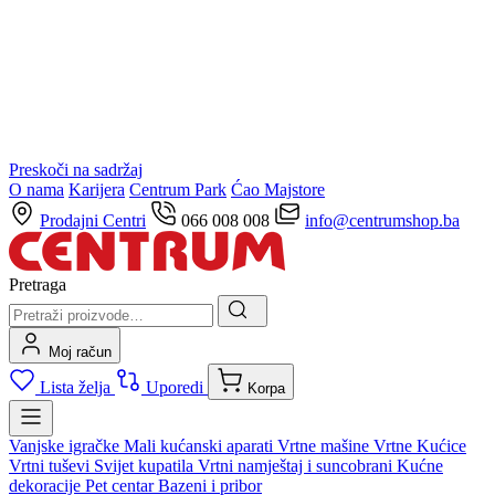
Preskoči na sadržaj
O nama
Karijera
Centrum Park
Ćao Majstore
Prodajni Centri
066 008 008
info@centrumshop.ba
Pretraga
Moj račun
Lista želja
Uporedi
Korpa
Vanjske igračke
Mali kućanski aparati
Vrtne mašine
Vrtne Kućice
Vrtni tuševi
Svijet kupatila
Vrtni namještaj i suncobrani
Kućne
dekoracije
Pet centar
Bazeni i pribor