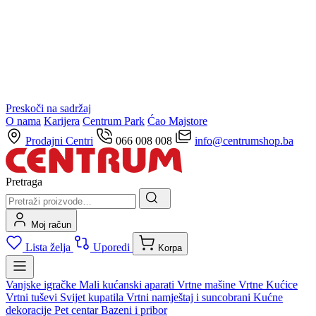
Preskoči na sadržaj
O nama
Karijera
Centrum Park
Ćao Majstore
Prodajni Centri
066 008 008
info@centrumshop.ba
Pretraga
Moj račun
Lista želja
Uporedi
Korpa
Vanjske igračke
Mali kućanski aparati
Vrtne mašine
Vrtne Kućice
Vrtni tuševi
Svijet kupatila
Vrtni namještaj i suncobrani
Kućne
dekoracije
Pet centar
Bazeni i pribor