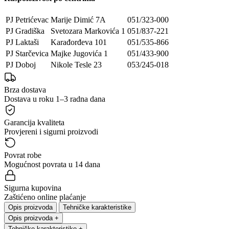
PJ Petrićevac
Marije Dimić 7A
051/323-000
PJ Gradiška
Svetozara Markovića 1
051/837-221
PJ Laktaši
Karađorđeva 101
051/535-866
PJ Starčevica
Majke Jugovića 1
051/433-900
PJ Doboj
Nikole Tesle 23
053/245-018
Brza dostava
Dostava u roku 1–3 radna dana
Garancija kvaliteta
Provjereni i sigurni proizvodi
Povrat robe
Mogućnost povrata u 14 dana
Sigurna kupovina
Zaštićeno online plaćanje
Opis proizvoda
Tehničke karakteristike
Opis proizvoda
+
Tehničke karakteristike
+