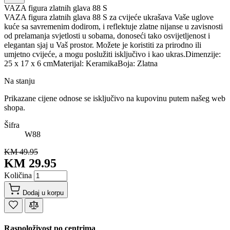
VAZA figura zlatnih glava 88 S
VAZA figura zlatnih glava 88 S za cvijeće ukrašava Vaše uglove
kuće sa savremenim dodirom, i reflektuje zlatne nijanse u zavisnosti
od prelamanja svjetlosti u sobama, donoseći tako osvijetljenost i
elegantan sjaj u Vaš prostor. Možete je koristiti za prirodno ili
umjetno cvijeće, a mogu poslužiti isključivo i kao ukras.Dimenzije:
25 x 17 x 6 cmMaterijal: KeramikaBoja: Zlatna
Na stanju
Prikazane cijene odnose se isključivo na kupovinu putem našeg web
shopa.
Šifra
W88
KM 49.95
KM 29.95
Količina
Dodaj u korpu
Raspoloživost po centrima