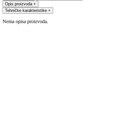
Opis proizvoda
+
Tehničke karakteristike
+
Nema opisa proizvoda.