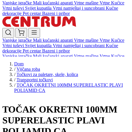
Vanjske igračke
Mali kućanski aparati
Vrtne mašine
Vrtne Kućice
Vrtni tuševi
Svijet kupatila
Vrtni namještaj i suncobrani
Kućne
dekoracije
Pet centar
Bazeni i pribor
Vanjske igračke
Mali kućanski aparati
Vrtne mašine
Vrtne Kućice
Vrtni tuševi
Svijet kupatila
Vrtni namještaj i suncobrani
Kućne
dekoracije
Pet centar
Bazeni i pribor
Vanjske igračke
Mali kućanski aparati
Vrtne mašine
Vrtne Kućice
Vrtni tuševi
Svijet kupatila
Vrtni namještaj i suncobrani
Kućne
Dom
dekoracije
Pet centar
Bazeni i pribor
/
Vijčana roba
/
Točkovi za paletare, skele, kolica
/
Transportni točkovi
/
TOČAK OKRETNI 100MM SUPERELASTIC PLAVI
POLIAMID CA
TOČAK OKRETNI 100MM
SUPERELASTIC PLAVI
POLIAMID CA