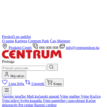
Preskoči na sadržaj
O nama
Karijera
Centrum Park
Ćao Majstore
Prodajni Centri
066 008 008
info@centrumshop.ba
Pretraga
Moj račun
Lista želja
Uporedi
Korpa
Vanjske igračke
Mali kućanski aparati
Vrtne mašine
Vrtne Kućice
Vrtni tuševi
Svijet kupatila
Vrtni namještaj i suncobrani
Kućne
dekoracije
Pet centar
Bazeni i pribor