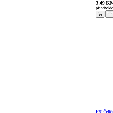
3,49 K
placeholde
HSI Čelič