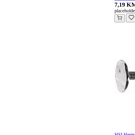
7,19 K
placeholde
HSI Herma