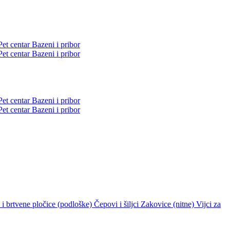
Pet centar
Bazeni i pribor
Pet centar
Bazeni i pribor
Pet centar
Bazeni i pribor
Pet centar
Bazeni i pribor
i brtvene pločice (podloške)
Čepovi i šiljci
Zakovice (nitne)
Vijci za