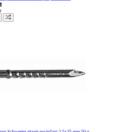
M
r
nn Schwerter ekseri pocinčani 2,5x25 mm 50 g