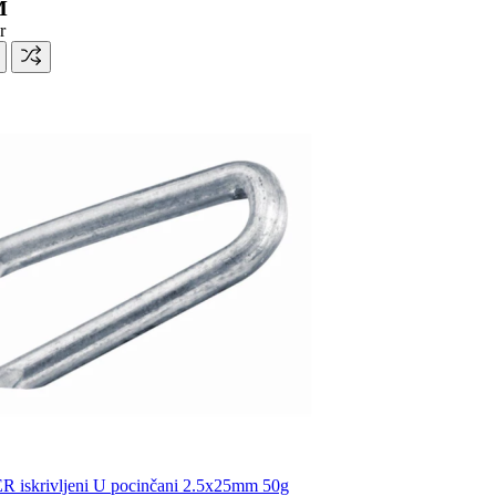
M
r
 iskrivljeni U pocinčani 2.5x25mm 50g