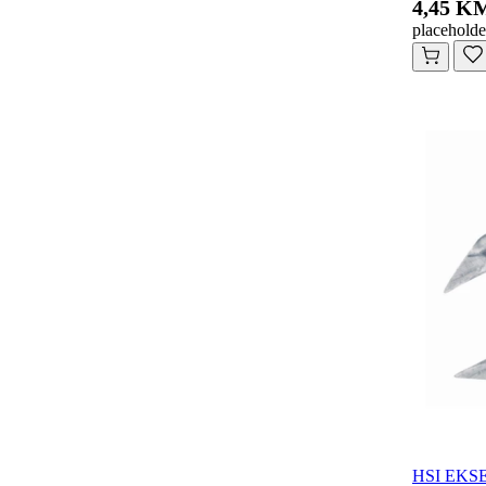
4,45 K
placeholde
HSI EKSER