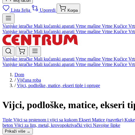
Moj račun
Lista želja
Uporedi
Korpa
Vanjske igračke
Mali kućanski aparati
Vrtne mašine
Vrtne Kućice
Vrt
Vanjske igračke
Mali kućanski aparati
Vrtne mašine
Vrtne Kućice
Vrt
Vanjske igračke
Mali kućanski aparati
Vrtne mašine
Vrtne Kućice
Vrt
Vanjske igračke
Mali kućanski aparati
Vrtne mašine
Vrtne Kućice
Vrt
Dom
/
Vijčana roba
/
Vijci, podloške, matice, ekseri tiple i opruge
Vijci, podloške, matice, ekseri t
Tiple
Vijci sa prstenom i vijci sa kukom
Ekseri
Matice (navrtke)
Kuke,
beton
Vijci za lim, metal, krovopokrivački vijci
Navojne šipke
Prikaži više
→