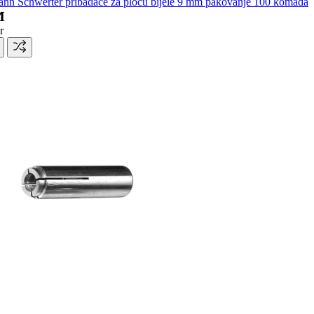
nn Schwerter pribadače za ploču bijele 9 mm pakovanje 100 komada
M
r