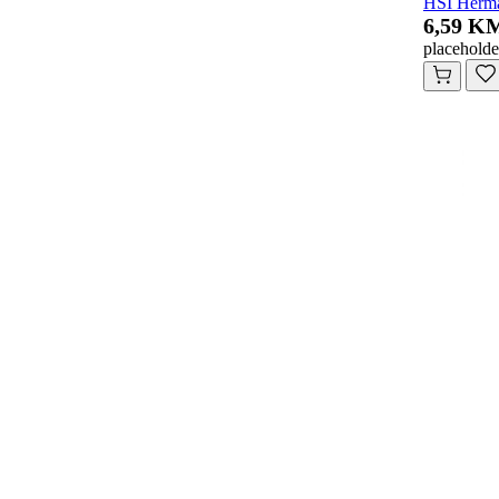
HSI Herma
6,59 K
placeholde