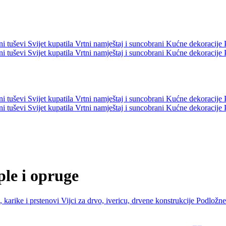
ni tuševi
Svijet kupatila
Vrtni namještaj i suncobrani
Kućne dekoracije
ni tuševi
Svijet kupatila
Vrtni namještaj i suncobrani
Kućne dekoracije
ni tuševi
Svijet kupatila
Vrtni namještaj i suncobrani
Kućne dekoracije
ni tuševi
Svijet kupatila
Vrtni namještaj i suncobrani
Kućne dekoracije
iple i opruge
 karike i prstenovi
Vijci za drvo, ivericu, drvene konstrukcije
Podložne 