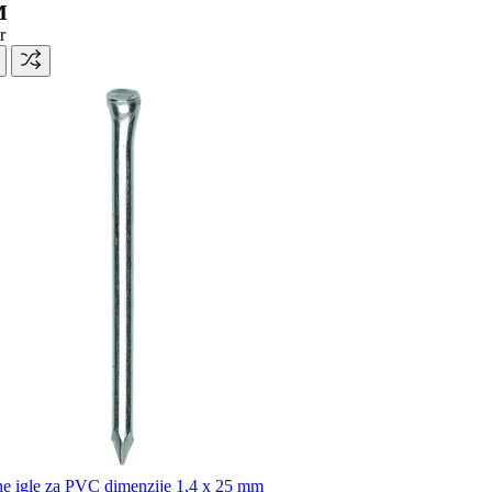
M
r
ne igle za PVC dimenzije 1,4 x 25 mm