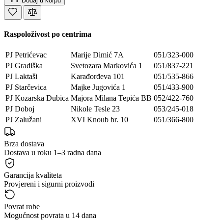
Dodaj u korpu
Raspoloživost po centrima
PJ Petrićevac
Marije Dimić 7A
051/323-000
PJ Gradiška
Svetozara Markovića 1
051/837-221
PJ Laktaši
Karađorđeva 101
051/535-866
PJ Starčevica
Majke Jugovića 1
051/433-900
PJ Kozarska Dubica
Majora Milana Tepića BB
052/422-760
PJ Doboj
Nikole Tesle 23
053/245-018
PJ Zalužani
XVI Knoub br. 10
051/366-800
Brza dostava
Dostava u roku 1–3 radna dana
Garancija kvaliteta
Provjereni i sigurni proizvodi
Povrat robe
Mogućnost povrata u 14 dana