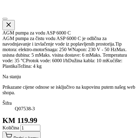
AGM pumpa za vodu ASP 6000 C
AGM pumpa za čistu vodu ASP 6000 C je odlična za
navodnjavanje i izvlačenje vode iz poplavljenih prostorija.Tip
motora: elektro-motorSnaga: 250 WNapon: 230 V - 50 HzMax.
usisna dubina: 5 mMaks. visina dostave: 6 mMaks. Temperatura
vode: 35 °CProtok vode: 6000 l/hDužina kabla: 10 mKućište:
PlastikaTežina: 4 kg
Na stanju
Prikazane cijene odnose se isključivo na kupovinu putem našeg web
shopa.
Šifra
Q07538-3
KM 119.99
Količina