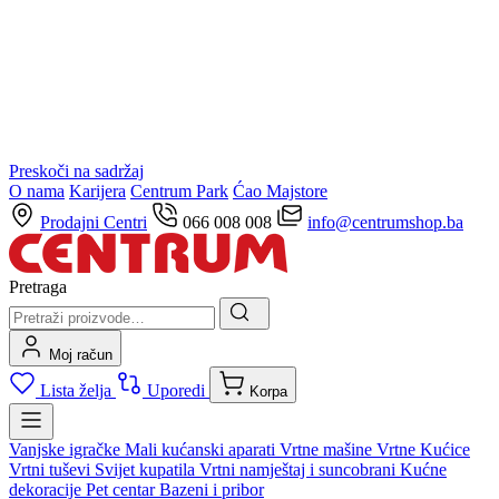
Preskoči na sadržaj
O nama
Karijera
Centrum Park
Ćao Majstore
Prodajni Centri
066 008 008
info@centrumshop.ba
Pretraga
Moj račun
Lista želja
Uporedi
Korpa
Vanjske igračke
Mali kućanski aparati
Vrtne mašine
Vrtne Kućice
Vrtni tuševi
Svijet kupatila
Vrtni namještaj i suncobrani
Kućne
dekoracije
Pet centar
Bazeni i pribor