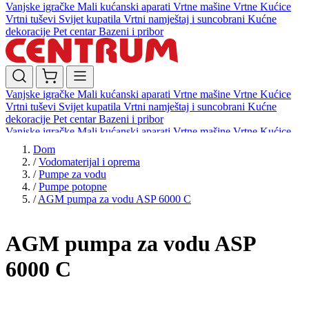
Vanjske igračke
Mali kućanski aparati
Vrtne mašine
Vrtne Kućice
Vrtni tuševi
Svijet kupatila
Vrtni namještaj i suncobrani
Kućne
dekoracije
Pet centar
Bazeni i pribor
Vanjske igračke
Mali kućanski aparati
Vrtne mašine
Vrtne Kućice
Vrtni tuševi
Svijet kupatila
Vrtni namještaj i suncobrani
Kućne
dekoracije
Pet centar
Bazeni i pribor
Vanjske igračke
Mali kućanski aparati
Vrtne mašine
Vrtne Kućice
Vrtni tuševi
Svijet kupatila
Vrtni namještaj i suncobrani
Kućne
Dom
dekoracije
Pet centar
Bazeni i pribor
/
Vodomaterijal i oprema
/
Pumpe za vodu
/
Pumpe potopne
/
AGM pumpa za vodu ASP 6000 C
AGM pumpa za vodu ASP
6000 C