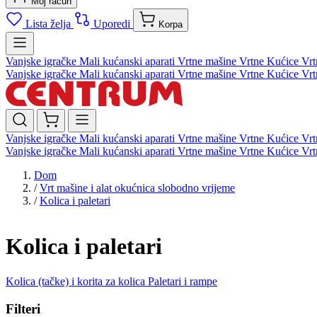
Moj račun
Lista želja
Uporedi
Korpa
Vanjske igračke
Mali kućanski aparati
Vrtne mašine
Vrtne Kućice
Vrt
Vanjske igračke
Mali kućanski aparati
Vrtne mašine
Vrtne Kućice
Vrt
Vanjske igračke
Mali kućanski aparati
Vrtne mašine
Vrtne Kućice
Vrt
Vanjske igračke
Mali kućanski aparati
Vrtne mašine
Vrtne Kućice
Vrt
Dom
/
Vrt mašine i alat okućnica slobodno vrijeme
/
Kolica i paletari
Kolica i paletari
Kolica (tačke) i korita za kolica
Paletari i rampe
Filteri