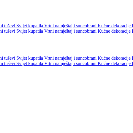
ni tuševi
Svijet kupatila
Vrtni namještaj i suncobrani
Kućne dekoracije
ni tuševi
Svijet kupatila
Vrtni namještaj i suncobrani
Kućne dekoracije
ni tuševi
Svijet kupatila
Vrtni namještaj i suncobrani
Kućne dekoracije
ni tuševi
Svijet kupatila
Vrtni namještaj i suncobrani
Kućne dekoracije