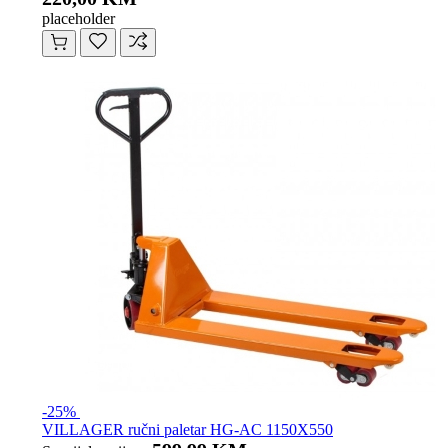
placeholder
-25%
VILLAGER ručni paletar HG-AC 1150X550