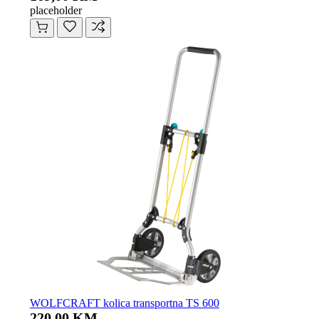
placeholder
WOLFCRAFT kolica transportna TS 600
220,00 KM