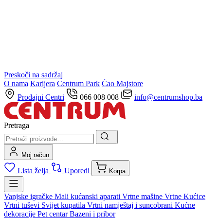
Preskoči na sadržaj
O nama
Karijera
Centrum Park
Ćao Majstore
Prodajni Centri
066 008 008
info@centrumshop.ba
Pretraga
Moj račun
Lista želja
Uporedi
Korpa
Vanjske igračke
Mali kućanski aparati
Vrtne mašine
Vrtne Kućice
Vrtni tuševi
Svijet kupatila
Vrtni namještaj i suncobrani
Kućne
dekoracije
Pet centar
Bazeni i pribor