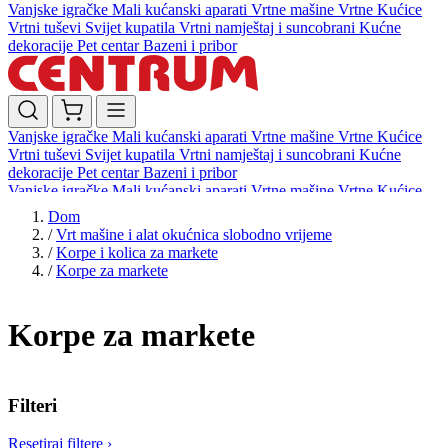
Vanjske igračke
Mali kućanski aparati
Vrtne mašine
Vrtne Kućice
Vrtni tuševi
Svijet kupatila
Vrtni namještaj i suncobrani
Kućne
dekoracije
Pet centar
Bazeni i pribor
Vanjske igračke
Mali kućanski aparati
Vrtne mašine
Vrtne Kućice
Vrtni tuševi
Svijet kupatila
Vrtni namještaj i suncobrani
Kućne
dekoracije
Pet centar
Bazeni i pribor
Vanjske igračke
Mali kućanski aparati
Vrtne mašine
Vrtne Kućice
Vrtni tuševi
Svijet kupatila
Vrtni namještaj i suncobrani
Kućne
Dom
dekoracije
Pet centar
Bazeni i pribor
/
Vrt mašine i alat okućnica slobodno vrijeme
/
Korpe i kolica za markete
/
Korpe za markete
Korpe za markete
Filteri
Resetiraj filtere
›