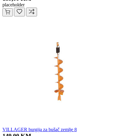
placeholder
VILLAGER burgija za bušač zemlje 8
149,00 KM