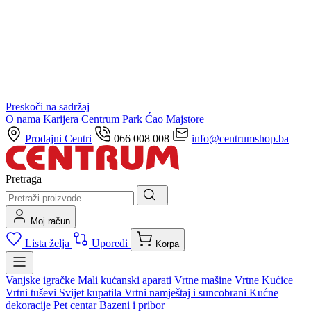
Preskoči na sadržaj
O nama
Karijera
Centrum Park
Ćao Majstore
Prodajni Centri
066 008 008
info@centrumshop.ba
Pretraga
Moj račun
Lista želja
Uporedi
Korpa
Vanjske igračke
Mali kućanski aparati
Vrtne mašine
Vrtne Kućice
Vrtni tuševi
Svijet kupatila
Vrtni namještaj i suncobrani
Kućne
dekoracije
Pet centar
Bazeni i pribor