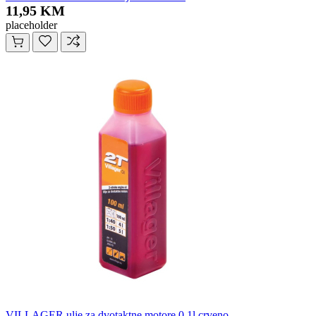
11,95 KM
placeholder
VILLAGER ulje za dvotaktne motore 0,1l crveno