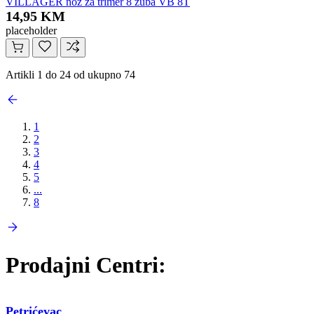
VILLAGER nož za trimer 8 zuba VB 8T
14,95 KM
placeholder
Artikli 1 do 24 od ukupno 74
1
2
3
4
5
...
8
Prodajni Centri:
Petrićevac