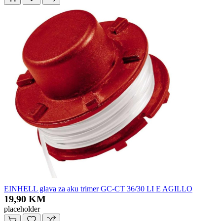
EINHELL glava za aku trimer GC-CT 36/30 LI E AGILLO
19,90 KM
placeholder