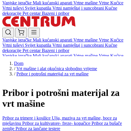
Vanjske igračke
Mali kućanski aparati
Vrtne mašine
Vrtne Kućice
Vrtni tuševi
Svijet kupatila
Vrtni namještaj i suncobrani
Kućne
dekoracije
Pet centar
Bazeni i pribor
Vanjske igračke
Mali kućanski aparati
Vrtne mašine
Vrtne Kućice
Vrtni tuševi
Svijet kupatila
Vrtni namještaj i suncobrani
Kućne
dekoracije
Pet centar
Bazeni i pribor
Vanjske igračke
Mali kućanski aparati
Vrtne mašine
Vrtne Kućice
Vrtni tuševi
Svijet kupatila
Vrtni namještaj i suncobrani
Kućne
Dom
dekoracije
Pet centar
Bazeni i pribor
/
Vrt mašine i alat okućnica slobodno vrijeme
/
Pribor i potrošni materijal za vrt mašine
Pribor i potrošni materijal za
vrt mašine
Pribor za trimere i kosilice
Ulja, maziva za vrt mašine, boce za
mješavinu
Pribor za kultivatore- freze- kopačice
Pribor za bušače
zemlje
Pribor za lančane testere