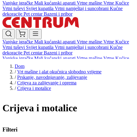
Vanjske igračke
Mali kućanski aparati
Vrtne mašine
Vrtne Kućice
Vrtni tuševi
Svijet kupatila
Vrtni namještaj i suncobrani
Kućne
dekoracije
Pet centar
Bazeni i pribor
Vanjske igračke
Mali kućanski aparati
Vrtne mašine
Vrtne Kućice
Vrtni tuševi
Svijet kupatila
Vrtni namještaj i suncobrani
Kućne
dekoracije
Pet centar
Bazeni i pribor
Vanjske igračke
Mali kućanski aparati
Vrtne mašine
Vrtne Kućice
Vrtni tuševi
Svijet kupatila
Vrtni namještaj i suncobrani
Kućne
Dom
dekoracije
Pet centar
Bazeni i pribor
/
Vrt mašine i alat okućnica slobodno vrijeme
/
Prskanje, navodnjavanje, zalijevanje
/
Crijeva za zalijevanje i oprema
/
Crijeva i motalice
Crijeva i motalice
Filteri