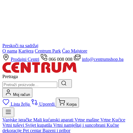
Preskoči na sadržaj
O nama
Karijera
Centrum Park
Ćao Majstore
Prodajni Centri
066 008 008
info@centrumshop.ba
Pretraga
Moj račun
Lista želja
Uporedi
Korpa
Vanjske igračke
Mali kućanski aparati
Vrtne mašine
Vrtne Kućice
Vrtni tuševi
Svijet kupatila
Vrtni namještaj i suncobrani
Kućne
dekoracije
Pet centar
Bazeni i pribor