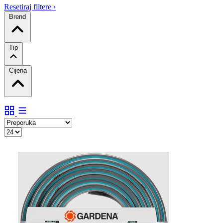
Resetiraj filtere
›
Brend
Tip
Cijena