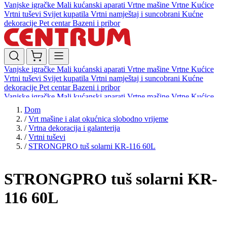
Vanjske igračke
Mali kućanski aparati
Vrtne mašine
Vrtne Kućice
Vrtni tuševi
Svijet kupatila
Vrtni namještaj i suncobrani
Kućne
dekoracije
Pet centar
Bazeni i pribor
Vanjske igračke
Mali kućanski aparati
Vrtne mašine
Vrtne Kućice
Vrtni tuševi
Svijet kupatila
Vrtni namještaj i suncobrani
Kućne
dekoracije
Pet centar
Bazeni i pribor
Vanjske igračke
Mali kućanski aparati
Vrtne mašine
Vrtne Kućice
Vrtni tuševi
Svijet kupatila
Vrtni namještaj i suncobrani
Kućne
Dom
dekoracije
Pet centar
Bazeni i pribor
/
Vrt mašine i alat okućnica slobodno vrijeme
/
Vrtna dekoracija i galanterija
/
Vrtni tuševi
/
STRONGPRO tuš solarni KR-116 60L
STRONGPRO tuš solarni KR-
116 60L