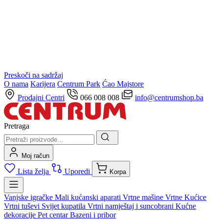
Preskoči na sadržaj
O nama
Karijera
Centrum Park
Ćao Majstore
Prodajni Centri
066 008 008
info@centrumshop.ba
Pretraga
Moj račun
Lista želja
Uporedi
Korpa
Vanjske igračke
Mali kućanski aparati
Vrtne mašine
Vrtne Kućice
Vrtni tuševi
Svijet kupatila
Vrtni namještaj i suncobrani
Kućne
dekoracije
Pet centar
Bazeni i pribor