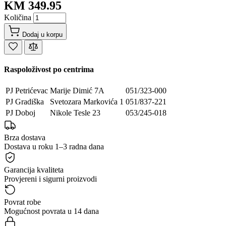
KM 349.95
Količina
Dodaj u korpu
Raspoloživost po centrima
PJ Petrićevac
Marije Dimić 7A
051/323-000
PJ Gradiška
Svetozara Markovića 1
051/837-221
PJ Doboj
Nikole Tesle 23
053/245-018
Brza dostava
Dostava u roku 1–3 radna dana
Garancija kvaliteta
Provjereni i sigurni proizvodi
Povrat robe
Mogućnost povrata u 14 dana