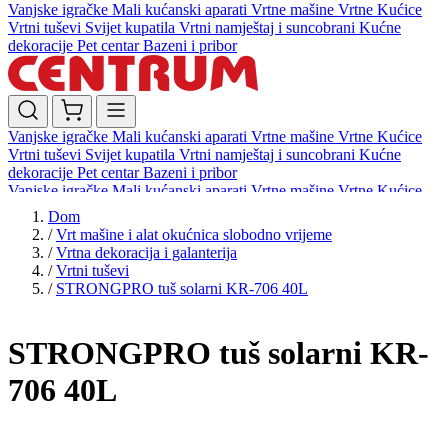
Vanjske igračke
Mali kućanski aparati
Vrtne mašine
Vrtne Kućice
Vrtni tuševi
Svijet kupatila
Vrtni namještaj i suncobrani
Kućne
dekoracije
Pet centar
Bazeni i pribor
Vanjske igračke
Mali kućanski aparati
Vrtne mašine
Vrtne Kućice
Vrtni tuševi
Svijet kupatila
Vrtni namještaj i suncobrani
Kućne
dekoracije
Pet centar
Bazeni i pribor
Vanjske igračke
Mali kućanski aparati
Vrtne mašine
Vrtne Kućice
Vrtni tuševi
Svijet kupatila
Vrtni namještaj i suncobrani
Kućne
Dom
dekoracije
Pet centar
Bazeni i pribor
/
Vrt mašine i alat okućnica slobodno vrijeme
/
Vrtna dekoracija i galanterija
/
Vrtni tuševi
/
STRONGPRO tuš solarni KR-706 40L
STRONGPRO tuš solarni KR-
706 40L