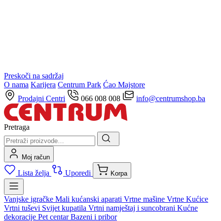
Preskoči na sadržaj
O nama
Karijera
Centrum Park
Ćao Majstore
Prodajni Centri
066 008 008
info@centrumshop.ba
Pretraga
Moj račun
Lista želja
Uporedi
Korpa
Vanjske igračke
Mali kućanski aparati
Vrtne mašine
Vrtne Kućice
Vrtni tuševi
Svijet kupatila
Vrtni namještaj i suncobrani
Kućne
dekoracije
Pet centar
Bazeni i pribor