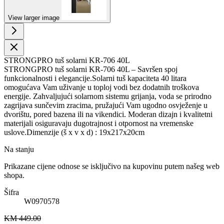
View larger image
STRONGPRO tuš solarni KR-706 40L
STRONGPRO tuš solarni KR-706 40L – Savršen spoj
funkcionalnosti i elegancije.Solarni tuš kapaciteta 40 litara
omogućava Vam uživanje u toploj vodi bez dodatnih troškova
energije. Zahvaljujući solarnom sistemu grijanja, voda se prirodno
zagrijava sunčevim zracima, pružajući Vam ugodno osvježenje u
dvorištu, pored bazena ili na vikendici. Moderan dizajn i kvalitetni
materijali osiguravaju dugotrajnost i otpornost na vremenske
uslove.Dimenzije (š x v x d) : 19x217x20cm
Na stanju
Prikazane cijene odnose se isključivo na kupovinu putem našeg web
shopa.
Šifra
W0970578
KM 449.00