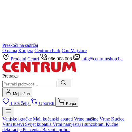
Preskoči na sadržaj
O nama
Karijera
Centrum Park
Ćao Majstore
Prodajni Centri
066 008 008
info@centrumshop.ba
Pretraga
Moj račun
Lista želja
Uporedi
Korpa
Vanjske igračke
Mali kućanski aparati
Vrtne mašine
Vrtne Kućice
Vrtni tuševi
Svijet kupatila
Vrtni namještaj i suncobrani
Kućne
dekoracije
Pet centar
Bazeni i pribor