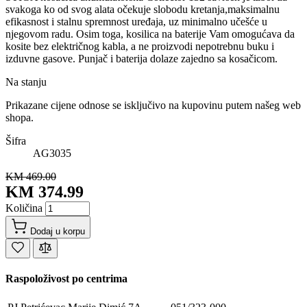
svakoga ko od svog alata očekuje slobodu kretanja,maksimalnu
efikasnost i stalnu spremnost uređaja, uz minimalno učešće u
njegovom radu. Osim toga, kosilica na baterije Vam omogućava da
kosite bez električnog kabla, a ne proizvodi nepotrebnu buku i
izduvne gasove. Punjač i baterija dolaze zajedno sa kosačicom.
Na stanju
Prikazane cijene odnose se isključivo na kupovinu putem našeg web
shopa.
Šifra
AG3035
KM 469.00
KM 374.99
Količina
Dodaj u korpu
Raspoloživost po centrima