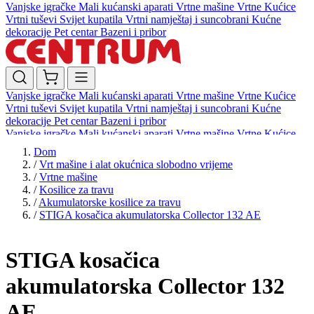
Vanjske igračke
Mali kućanski aparati
Vrtne mašine
Vrtne Kućice
Vrtni tuševi
Svijet kupatila
Vrtni namještaj i suncobrani
Kućne
dekoracije
Pet centar
Bazeni i pribor
Vanjske igračke
Mali kućanski aparati
Vrtne mašine
Vrtne Kućice
Vrtni tuševi
Svijet kupatila
Vrtni namještaj i suncobrani
Kućne
dekoracije
Pet centar
Bazeni i pribor
Vanjske igračke
Mali kućanski aparati
Vrtne mašine
Vrtne Kućice
Vrtni tuševi
Svijet kupatila
Vrtni namještaj i suncobrani
Kućne
Dom
dekoracije
Pet centar
Bazeni i pribor
/
Vrt mašine i alat okućnica slobodno vrijeme
/
Vrtne mašine
/
Kosilice za travu
/
Akumulatorske kosilice za travu
/
STIGA kosačica akumulatorska Collector 132 AE
STIGA kosačica
akumulatorska Collector 132
AE