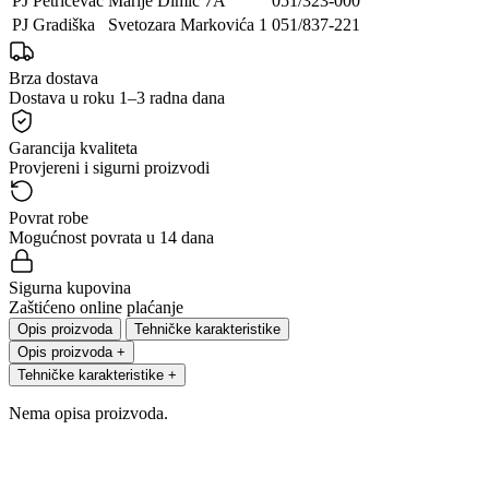
PJ Petrićevac
Marije Dimić 7A
051/323-000
PJ Gradiška
Svetozara Markovića 1
051/837-221
Brza dostava
Dostava u roku 1–3 radna dana
Garancija kvaliteta
Provjereni i sigurni proizvodi
Povrat robe
Mogućnost povrata u 14 dana
Sigurna kupovina
Zaštićeno online plaćanje
Opis proizvoda
Tehničke karakteristike
Opis proizvoda
+
Tehničke karakteristike
+
Nema opisa proizvoda.