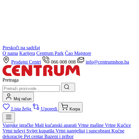
Preskoči na sadržaj
O nama
Karijera
Centrum Park
Ćao Majstore
Prodajni Centri
066 008 008
info@centrumshop.ba
Pretraga
Moj račun
Lista želja
Uporedi
Korpa
Vanjske igračke
Mali kućanski aparati
Vrtne mašine
Vrtne Kućice
Vrtni tuševi
Svijet kupatila
Vrtni namještaj i suncobrani
Kućne
dekoracije
Pet centar
Bazeni i pribor