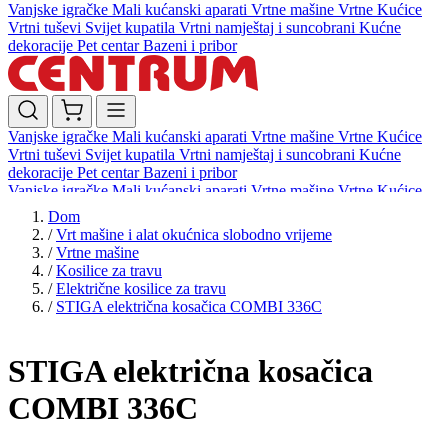
Vanjske igračke
Mali kućanski aparati
Vrtne mašine
Vrtne Kućice
Vrtni tuševi
Svijet kupatila
Vrtni namještaj i suncobrani
Kućne
dekoracije
Pet centar
Bazeni i pribor
Vanjske igračke
Mali kućanski aparati
Vrtne mašine
Vrtne Kućice
Vrtni tuševi
Svijet kupatila
Vrtni namještaj i suncobrani
Kućne
dekoracije
Pet centar
Bazeni i pribor
Vanjske igračke
Mali kućanski aparati
Vrtne mašine
Vrtne Kućice
Vrtni tuševi
Svijet kupatila
Vrtni namještaj i suncobrani
Kućne
Dom
dekoracije
Pet centar
Bazeni i pribor
/
Vrt mašine i alat okućnica slobodno vrijeme
/
Vrtne mašine
/
Kosilice za travu
/
Električne kosilice za travu
/
STIGA električna kosačica COMBI 336C
STIGA električna kosačica
COMBI 336C