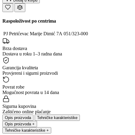
Dodaj u korpu
Raspoloživost po centrima
PJ Petrićevac
Marije Dimić 7A
051/323-000
Brza dostava
Dostava u roku 1–3 radna dana
Garancija kvaliteta
Provjereni i sigurni proizvodi
Povrat robe
Mogućnost povrata u 14 dana
Sigurna kupovina
Zaštićeno online plaćanje
Opis proizvoda
Tehničke karakteristike
Opis proizvoda
+
Tehničke karakteristike
+