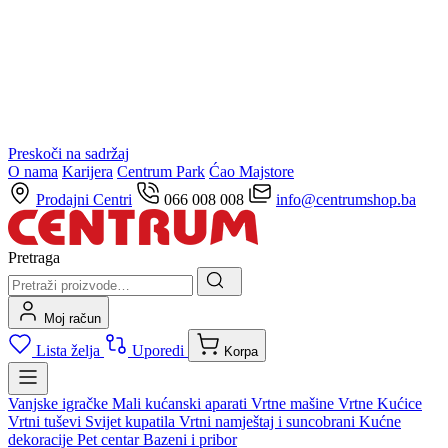
Preskoči na sadržaj
O nama
Karijera
Centrum Park
Ćao Majstore
Prodajni Centri
066 008 008
info@centrumshop.ba
Pretraga
Moj račun
Lista želja
Uporedi
Korpa
Vanjske igračke
Mali kućanski aparati
Vrtne mašine
Vrtne Kućice
Vrtni tuševi
Svijet kupatila
Vrtni namještaj i suncobrani
Kućne
dekoracije
Pet centar
Bazeni i pribor