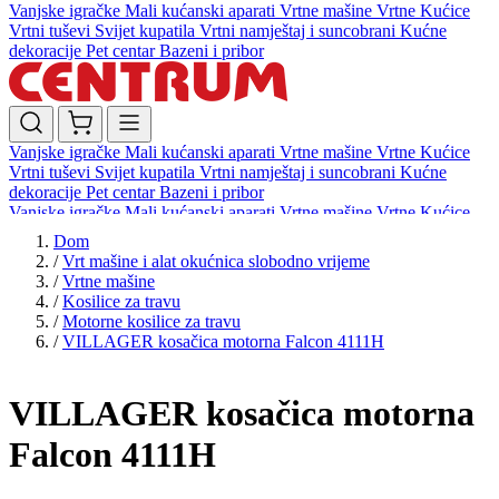
Vanjske igračke
Mali kućanski aparati
Vrtne mašine
Vrtne Kućice
Vrtni tuševi
Svijet kupatila
Vrtni namještaj i suncobrani
Kućne
dekoracije
Pet centar
Bazeni i pribor
Vanjske igračke
Mali kućanski aparati
Vrtne mašine
Vrtne Kućice
Vrtni tuševi
Svijet kupatila
Vrtni namještaj i suncobrani
Kućne
dekoracije
Pet centar
Bazeni i pribor
Vanjske igračke
Mali kućanski aparati
Vrtne mašine
Vrtne Kućice
Vrtni tuševi
Svijet kupatila
Vrtni namještaj i suncobrani
Kućne
Dom
dekoracije
Pet centar
Bazeni i pribor
/
Vrt mašine i alat okućnica slobodno vrijeme
/
Vrtne mašine
/
Kosilice za travu
/
Motorne kosilice za travu
/
VILLAGER kosačica motorna Falcon 4111H
VILLAGER kosačica motorna
Falcon 4111H