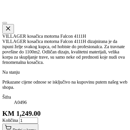
VILLAGER kosačica motorna Falcon 4111H
VILLAGER kosačica motorna Falcon 4111H dizajnirana je da
ispuni želje svakog kupca, od hobiste do profesionalca. Za travnate
površine do 1100m2. Odličan dizajn, kvalitetni materijali, velika
korpa za skupljanje trave, su samo neke od prednosti koje nudi ova
fenomenalna kosačica.
Na stanju
Prikazane cijene odnose se isključivo na kupovinu putem našeg web
shopa.
Šifra
A0496
KM 1,249.00
Količina