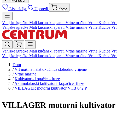
Moj račun
Lista želja
Uporedi
Korpa
Vanjske igračke
Mali kućanski aparati
Vrtne mašine
Vrtne Kućice
Vrt
Vanjske igračke
Mali kućanski aparati
Vrtne mašine
Vrtne Kućice
Vrt
Vanjske igračke
Mali kućanski aparati
Vrtne mašine
Vrtne Kućice
Vrt
Vanjske igračke
Mali kućanski aparati
Vrtne mašine
Vrtne Kućice
Vrt
Dom
/
Vrt mašine i alat okućnica slobodno vrijeme
/
Vrtne mašine
/
Kultivatori- kopačice- freze
/
Akumulatorski kultivatori- kopačice- freze
/
VILLAGER motorni kultivator VTB 842 P
VILLAGER motorni kultivator