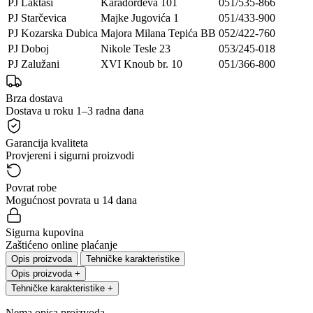
PJ Laktaši
Karađorđeva 101
051/535-866
PJ Starčevica
Majke Jugovića 1
051/433-900
PJ Kozarska Dubica
Majora Milana Tepića BB
052/422-760
PJ Doboj
Nikole Tesle 23
053/245-018
PJ Zalužani
XVI Knoub br. 10
051/366-800
Brza dostava
Dostava u roku 1–3 radna dana
Garancija kvaliteta
Provjereni i sigurni proizvodi
Povrat robe
Mogućnost povrata u 14 dana
Sigurna kupovina
Zaštićeno online plaćanje
Opis proizvoda
Tehničke karakteristike
Opis proizvoda
+
Tehničke karakteristike
+
Nema opisa proizvoda.