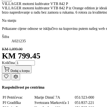
VILLAGER motorni kultivator VTB 842 P
VILLAGER motorni kultivator VTB 842 P iz Orange edition je idealan
brzo napredovanje u radu bez zamora u rukama. 6 rotora za kvalitetno 
Na stanju
Prikazane cijene odnose se isključivo na kupovinu putem našeg web 
Šifra
A021235
KM 1,099.00
KM 799.45
Količina
Dodaj u korpu
Raspoloživost po centrima
PJ Petrićevac
Marije Dimić 7A
051/323-000
PJ Gradiška
Svetozara Markovića 1
051/837-221