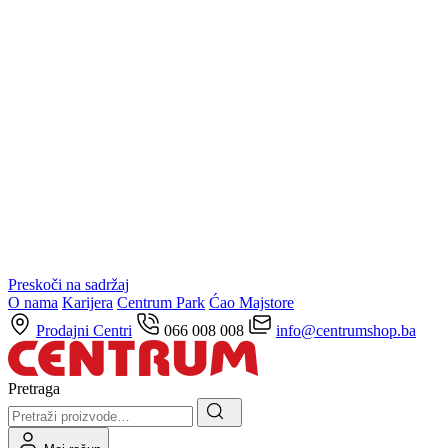
Preskoči na sadržaj
O nama
Karijera
Centrum Park
Ćao Majstore
Prodajni Centri
066 008 008
info@centrumshop.ba
Pretraga