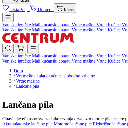
Moj račun
Lista želja
Uporedi
Korpa
Vanjske igračke
Mali kućanski aparati
Vrtne mašine
Vrtne Kućice
Vrt
Vanjske igračke
Mali kućanski aparati
Vrtne mašine
Vrtne Kućice
Vrt
Vanjske igračke
Mali kućanski aparati
Vrtne mašine
Vrtne Kućice
Vrt
Vanjske igračke
Mali kućanski aparati
Vrtne mašine
Vrtne Kućice
Vrt
Dom
/
Vrt mašine i alat okućnica slobodno vrijeme
/
Vrtne mašine
/
Lančana pila
Lančana pila
Obavljajte efikasno sve zadatke rezanja drva uz motorne pile testere
Akumulatorske lančane pile
Motorne lančane pile
Električne lančane 