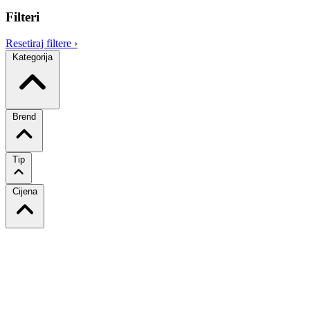
Filteri
Resetiraj filtere
›
Kategorija
Brend
Tip
Cijena