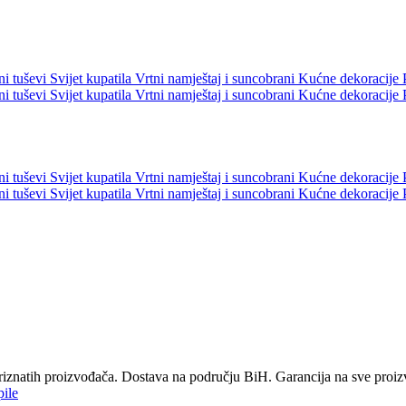
ni tuševi
Svijet kupatila
Vrtni namještaj i suncobrani
Kućne dekoracije
ni tuševi
Svijet kupatila
Vrtni namještaj i suncobrani
Kućne dekoracije
ni tuševi
Svijet kupatila
Vrtni namještaj i suncobrani
Kućne dekoracije
ni tuševi
Svijet kupatila
Vrtni namještaj i suncobrani
Kućne dekoracije
 priznatih proizvođača. Dostava na području BiH. Garancija na sve proi
pile