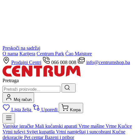
Preskoči na sadržaj
O nama
Karijera
Centrum Park
Ćao Majstore
Prodajni Centri
066 008 008
info@centrumshop.ba
Pretraga
Moj račun
Lista želja
Uporedi
Korpa
Vanjske igračke
Mali kućanski aparati
Vrtne mašine
Vrtne Kućice
Vrtni tuševi
Svijet kupatila
Vrtni namještaj i suncobrani
Kućne
dekoracije
Pet centar
Bazeni i pribor