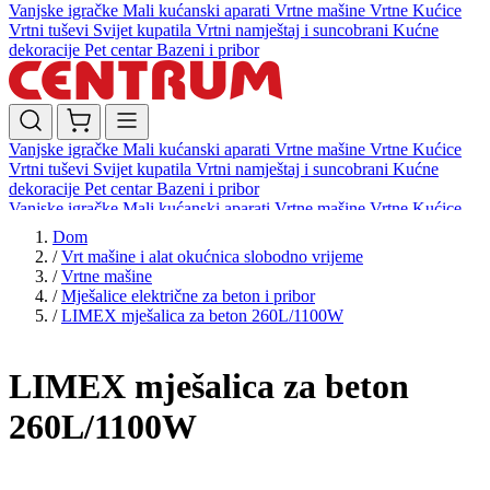
Vanjske igračke
Mali kućanski aparati
Vrtne mašine
Vrtne Kućice
Vrtni tuševi
Svijet kupatila
Vrtni namještaj i suncobrani
Kućne
dekoracije
Pet centar
Bazeni i pribor
Vanjske igračke
Mali kućanski aparati
Vrtne mašine
Vrtne Kućice
Vrtni tuševi
Svijet kupatila
Vrtni namještaj i suncobrani
Kućne
dekoracije
Pet centar
Bazeni i pribor
Vanjske igračke
Mali kućanski aparati
Vrtne mašine
Vrtne Kućice
Vrtni tuševi
Svijet kupatila
Vrtni namještaj i suncobrani
Kućne
Dom
dekoracije
Pet centar
Bazeni i pribor
/
Vrt mašine i alat okućnica slobodno vrijeme
/
Vrtne mašine
/
Mješalice električne za beton i pribor
/
LIMEX mješalica za beton 260L/1100W
LIMEX mješalica za beton
260L/1100W