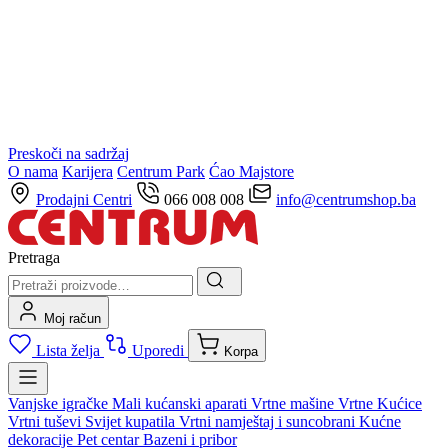
Preskoči na sadržaj
O nama
Karijera
Centrum Park
Ćao Majstore
Prodajni Centri
066 008 008
info@centrumshop.ba
Pretraga
Moj račun
Lista želja
Uporedi
Korpa
Vanjske igračke
Mali kućanski aparati
Vrtne mašine
Vrtne Kućice
Vrtni tuševi
Svijet kupatila
Vrtni namještaj i suncobrani
Kućne
dekoracije
Pet centar
Bazeni i pribor