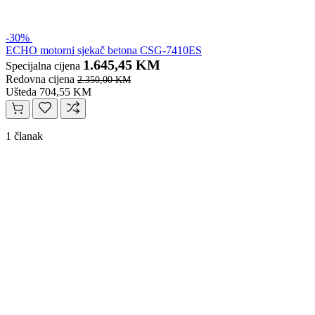
-30%
ECHO motorni sjekač betona CSG-7410ES
1.645,45 KM
Specijalna cijena
Redovna cijena
2.350,00 KM
Ušteda 704,55 KM
1 članak