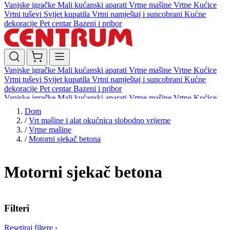
Vanjske igračke
Mali kućanski aparati
Vrtne mašine
Vrtne Kućice
Vrtni tuševi
Svijet kupatila
Vrtni namještaj i suncobrani
Kućne
dekoracije
Pet centar
Bazeni i pribor
Vanjske igračke
Mali kućanski aparati
Vrtne mašine
Vrtne Kućice
Vrtni tuševi
Svijet kupatila
Vrtni namještaj i suncobrani
Kućne
dekoracije
Pet centar
Bazeni i pribor
Vanjske igračke
Mali kućanski aparati
Vrtne mašine
Vrtne Kućice
Vrtni tuševi
Svijet kupatila
Vrtni namještaj i suncobrani
Kućne
Dom
dekoracije
Pet centar
Bazeni i pribor
/
Vrt mašine i alat okućnica slobodno vrijeme
/
Vrtne mašine
/
Motorni sjekač betona
Motorni sjekač betona
Filteri
Resetiraj filtere
›