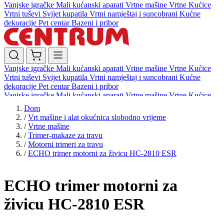
Vanjske igračke
Mali kućanski aparati
Vrtne mašine
Vrtne Kućice
Vrtni tuševi
Svijet kupatila
Vrtni namještaj i suncobrani
Kućne
dekoracije
Pet centar
Bazeni i pribor
Vanjske igračke
Mali kućanski aparati
Vrtne mašine
Vrtne Kućice
Vrtni tuševi
Svijet kupatila
Vrtni namještaj i suncobrani
Kućne
dekoracije
Pet centar
Bazeni i pribor
Vanjske igračke
Mali kućanski aparati
Vrtne mašine
Vrtne Kućice
Vrtni tuševi
Svijet kupatila
Vrtni namještaj i suncobrani
Kućne
Dom
dekoracije
Pet centar
Bazeni i pribor
/
Vrt mašine i alat okućnica slobodno vrijeme
/
Vrtne mašine
/
Trimer-makaze za travu
/
Motorni trimeri za travu
/
ECHO trimer motorni za živicu HC-2810 ESR
ECHO trimer motorni za
živicu HC-2810 ESR