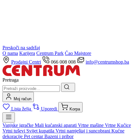
Preskoči na sadržaj
O nama
Karijera
Centrum Park
Ćao Majstore
Prodajni Centri
066 008 008
info@centrumshop.ba
Pretraga
Moj račun
Lista želja
Uporedi
Korpa
Vanjske igračke
Mali kućanski aparati
Vrtne mašine
Vrtne Kućice
Vrtni tuševi
Svijet kupatila
Vrtni namještaj i suncobrani
Kućne
dekoracije
Pet centar
Bazeni i pribor