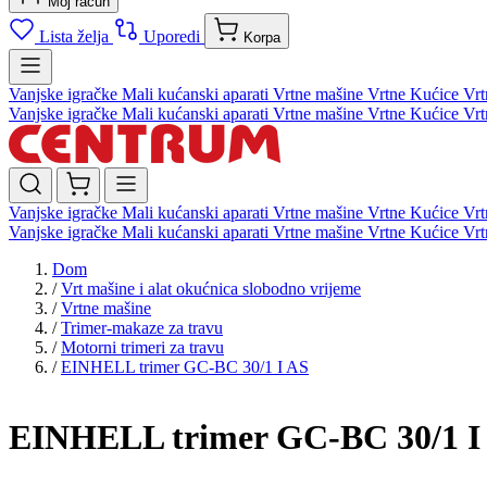
Moj račun
Lista želja
Uporedi
Korpa
Vanjske igračke
Mali kućanski aparati
Vrtne mašine
Vrtne Kućice
Vrt
Vanjske igračke
Mali kućanski aparati
Vrtne mašine
Vrtne Kućice
Vrt
Vanjske igračke
Mali kućanski aparati
Vrtne mašine
Vrtne Kućice
Vrt
Vanjske igračke
Mali kućanski aparati
Vrtne mašine
Vrtne Kućice
Vrt
Dom
/
Vrt mašine i alat okućnica slobodno vrijeme
/
Vrtne mašine
/
Trimer-makaze za travu
/
Motorni trimeri za travu
/
EINHELL trimer GC-BC 30/1 I AS
EINHELL trimer GC-BC 30/1 I