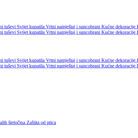
ni tuševi
Svijet kupatila
Vrtni namještaj i suncobrani
Kućne dekoracije
ni tuševi
Svijet kupatila
Vrtni namještaj i suncobrani
Kućne dekoracije
ni tuševi
Svijet kupatila
Vrtni namještaj i suncobrani
Kućne dekoracije
ni tuševi
Svijet kupatila
Vrtni namještaj i suncobrani
Kućne dekoracije
talih štetočina
Zaštita od ptica