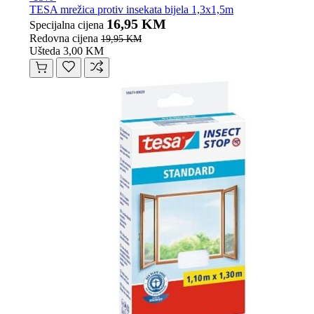
TESA mrežica protiv insekata bijela 1,3x1,5m
16,95 KM
Specijalna cijena
Redovna cijena
19,95 KM
Ušteda 3,00 KM