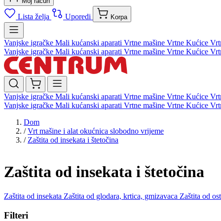
Moj račun
Lista želja
Uporedi
Korpa
Vanjske igračke
Mali kućanski aparati
Vrtne mašine
Vrtne Kućice
Vrt
Vanjske igračke
Mali kućanski aparati
Vrtne mašine
Vrtne Kućice
Vrt
Vanjske igračke
Mali kućanski aparati
Vrtne mašine
Vrtne Kućice
Vrt
Vanjske igračke
Mali kućanski aparati
Vrtne mašine
Vrtne Kućice
Vrt
Dom
/
Vrt mašine i alat okućnica slobodno vrijeme
/
Zaštita od insekata i štetočina
Zaštita od insekata i štetočina
Zaštita od insekata
Zaštita od glodara, krtica, gmizavaca
Zaštita od os
Filteri