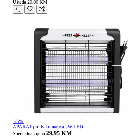
Ušteda 20,00 KM
-25%
APARAT protiv komaraca 2W LED
29,95 KM
Specijalna cijena