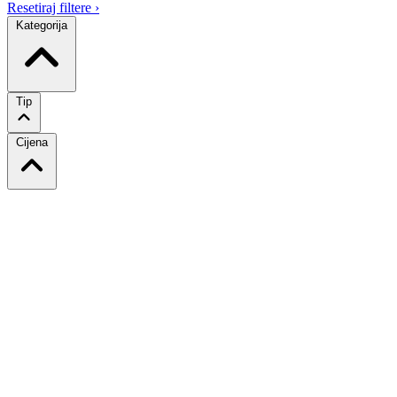
Resetiraj filtere
›
Kategorija
Tip
Cijena