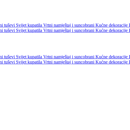
ni tuševi
Svijet kupatila
Vrtni namještaj i suncobrani
Kućne dekoracije
ni tuševi
Svijet kupatila
Vrtni namještaj i suncobrani
Kućne dekoracije
ni tuševi
Svijet kupatila
Vrtni namještaj i suncobrani
Kućne dekoracije
ni tuševi
Svijet kupatila
Vrtni namještaj i suncobrani
Kućne dekoracije