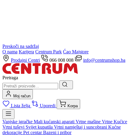
Preskoči na sadržaj
O nama
Karijera
Centrum Park
Ćao Majstore
Prodajni Centri
066 008 008
info@centrumshop.ba
Pretraga
Moj račun
Lista želja
Uporedi
Korpa
Vanjske igračke
Mali kućanski aparati
Vrtne mašine
Vrtne Kućice
Vrtni tuševi
Svijet kupatila
Vrtni namještaj i suncobrani
Kućne
dekoracije
Pet centar
Bazeni i pribor