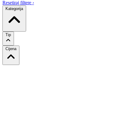
Resetiraj filtere
›
Kategorija
Tip
Cijena