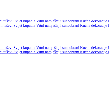
ni tuševi
Svijet kupatila
Vrtni namještaj i suncobrani
Kućne dekoracije
ni tuševi
Svijet kupatila
Vrtni namještaj i suncobrani
Kućne dekoracije
ni tuševi
Svijet kupatila
Vrtni namještaj i suncobrani
Kućne dekoracije
ni tuševi
Svijet kupatila
Vrtni namještaj i suncobrani
Kućne dekoracije