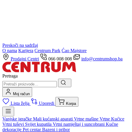
Preskoči na sadržaj
O nama
Karijera
Centrum Park
Ćao Majstore
Prodajni Centri
066 008 008
info@centrumshop.ba
Pretraga
Moj račun
Lista želja
Uporedi
Korpa
Vanjske igračke
Mali kućanski aparati
Vrtne mašine
Vrtne Kućice
Vrtni tuševi
Svijet kupatila
Vrtni namještaj i suncobrani
Kućne
dekoracije
Pet centar
Bazeni i pribor