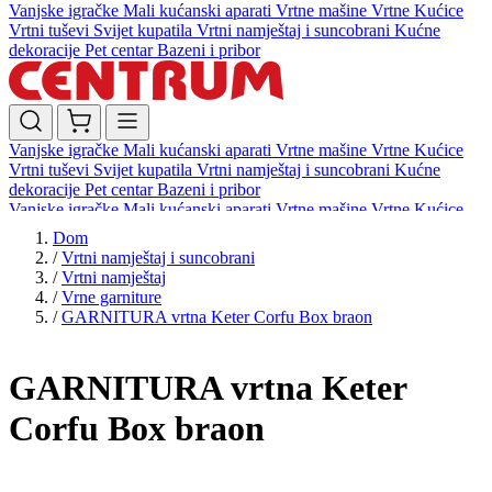
Vanjske igračke
Mali kućanski aparati
Vrtne mašine
Vrtne Kućice
Vrtni tuševi
Svijet kupatila
Vrtni namještaj i suncobrani
Kućne
dekoracije
Pet centar
Bazeni i pribor
Vanjske igračke
Mali kućanski aparati
Vrtne mašine
Vrtne Kućice
Vrtni tuševi
Svijet kupatila
Vrtni namještaj i suncobrani
Kućne
dekoracije
Pet centar
Bazeni i pribor
Vanjske igračke
Mali kućanski aparati
Vrtne mašine
Vrtne Kućice
Vrtni tuševi
Svijet kupatila
Vrtni namještaj i suncobrani
Kućne
Dom
dekoracije
Pet centar
Bazeni i pribor
/
Vrtni namještaj i suncobrani
/
Vrtni namještaj
/
Vrne garniture
/
GARNITURA vrtna Keter Corfu Box braon
GARNITURA vrtna Keter
Corfu Box braon