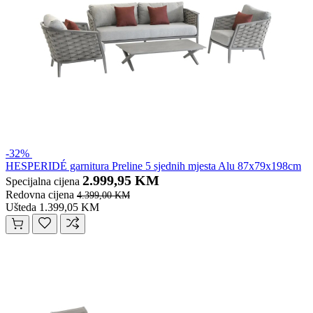
-32%
HESPERIDÉ garnitura Preline 5 sjednih mjesta Alu 87x79x198cm
2.999,95 KM
Specijalna cijena
Redovna cijena
4.399,00 KM
Ušteda 1.399,05 KM