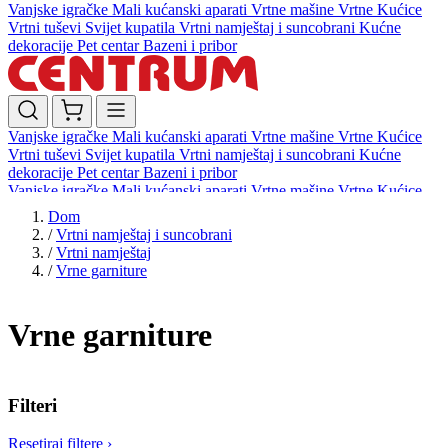
Vanjske igračke
Mali kućanski aparati
Vrtne mašine
Vrtne Kućice
Vrtni tuševi
Svijet kupatila
Vrtni namještaj i suncobrani
Kućne
dekoracije
Pet centar
Bazeni i pribor
Vanjske igračke
Mali kućanski aparati
Vrtne mašine
Vrtne Kućice
Vrtni tuševi
Svijet kupatila
Vrtni namještaj i suncobrani
Kućne
dekoracije
Pet centar
Bazeni i pribor
Vanjske igračke
Mali kućanski aparati
Vrtne mašine
Vrtne Kućice
Vrtni tuševi
Svijet kupatila
Vrtni namještaj i suncobrani
Kućne
Dom
dekoracije
Pet centar
Bazeni i pribor
/
Vrtni namještaj i suncobrani
/
Vrtni namještaj
/
Vrne garniture
Vrne garniture
Filteri
Resetiraj filtere
›