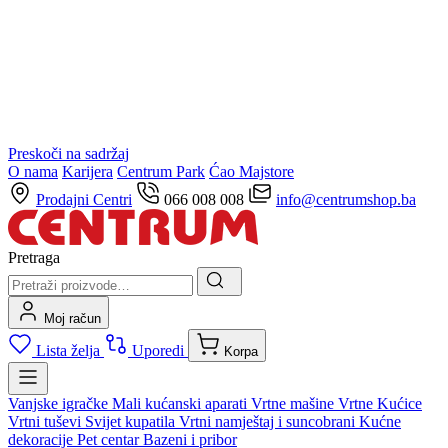
Preskoči na sadržaj
O nama
Karijera
Centrum Park
Ćao Majstore
Prodajni Centri
066 008 008
info@centrumshop.ba
Pretraga
Moj račun
Lista želja
Uporedi
Korpa
Vanjske igračke
Mali kućanski aparati
Vrtne mašine
Vrtne Kućice
Vrtni tuševi
Svijet kupatila
Vrtni namještaj i suncobrani
Kućne
dekoracije
Pet centar
Bazeni i pribor