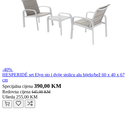
-40%
HESPERIDÉ set Elyn sto i dvije stolicu alu bijelo/bež 60 x 40 x 67
cm
390,00 KM
Specijalna cijena
Redovna cijena
645,00 KM
Ušteda 255,00 KM