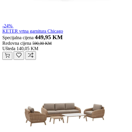
-24%
KETER vrtna garnitura Chicago
449,95 KM
Specijalna cijena
Redovna cijena
590,00 KM
Ušteda 140,05 KM