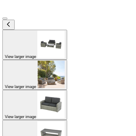
View larger image
View larger image
View larger image