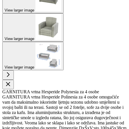
View larger image
View larger image
View larger image
GARNITURA vrtna Hesperide Polynesia za 4 osobe
GARNITURA vrtna Hesperide Polinesia za 4 osobe omogućiće
vam da maksimalno iskoristite ljetnju sezonu udobno smješteni u
svojoj bašti ili na terasi. Sastoji se od 2 fotelje, sofe za dvije osobe i
stola za kafu. Ima aluminijumsku strukturu, a izrađena je od
sintetičke smole u izgledu ratana, što joj osigurava dugovječnost i
izdržljivost. Veoma lako se sklapa i lako se održava. Ima jastuke od
koje možete noralno da perete. Dimenzije DxŠxV:sto 100x45x38cm