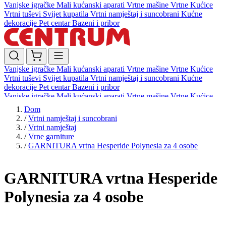
Vanjske igračke
Mali kućanski aparati
Vrtne mašine
Vrtne Kućice
Vrtni tuševi
Svijet kupatila
Vrtni namještaj i suncobrani
Kućne
dekoracije
Pet centar
Bazeni i pribor
Vanjske igračke
Mali kućanski aparati
Vrtne mašine
Vrtne Kućice
Vrtni tuševi
Svijet kupatila
Vrtni namještaj i suncobrani
Kućne
dekoracije
Pet centar
Bazeni i pribor
Vanjske igračke
Mali kućanski aparati
Vrtne mašine
Vrtne Kućice
Vrtni tuševi
Svijet kupatila
Vrtni namještaj i suncobrani
Kućne
Dom
dekoracije
Pet centar
Bazeni i pribor
/
Vrtni namještaj i suncobrani
/
Vrtni namještaj
/
Vrne garniture
/
GARNITURA vrtna Hesperide Polynesia za 4 osobe
GARNITURA vrtna Hesperide
Polynesia za 4 osobe