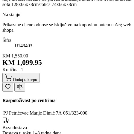
sofa 128x66x78cmstolica 74x66x78cm
Na stanju
Prikazane cijene odnose se isključivo na kupovinu putem našeg web
shopa.
Šifra
JJ149403
KM 1,550.00
KM 1,099.95
Količina
Dodaj u korpu
Raspoloživost po centrima
PJ Petrićevac
Marije Dimić 7A
051/323-000
Brza dostava
Dostava u roku 1–3 radna dana