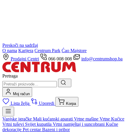
Preskoči na sadržaj
O nama
Karijera
Centrum Park
Ćao Majstore
Prodajni Centri
066 008 008
info@centrumshop.ba
Pretraga
Moj račun
Lista želja
Uporedi
Korpa
Vanjske igračke
Mali kućanski aparati
Vrtne mašine
Vrtne Kućice
Vrtni tuševi
Svijet kupatila
Vrtni namještaj i suncobrani
Kućne
dekoracije
Pet centar
Bazeni i pribor