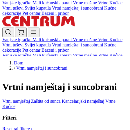
Vanjske igračke
Mali kućanski aparati
Vrtne mašine
Vrtne Kućice
Vrtni tuševi
Svijet kupatila
Vrtni namještaj i suncobrani
Kućne
dekoracije
Pet centar
Bazeni i pribor
Vanjske igračke
Mali kućanski aparati
Vrtne mašine
Vrtne Kućice
Vrtni tuševi
Svijet kupatila
Vrtni namještaj i suncobrani
Kućne
dekoracije
Pet centar
Bazeni i pribor
Vanjske igračke
Mali kućanski aparati
Vrtne mašine
Vrtne Kućice
Vrtni tuševi
Svijet kupatila
Vrtni namještaj i suncobrani
Kućne
Dom
dekoracije
Pet centar
Bazeni i pribor
/
Vrtni namještaj i suncobrani
Vrtni namještaj i suncobrani
Vrtni namještaj
Zaštita od sunca
Kancelarijski namještaj
Vrtne
Kućice
Filteri
Resetiraj filtere
›