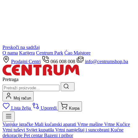
Preskoči na sadržaj
O nama
Karijera
Centrum Park
Ćao Majstore
Prodajni Centri
066 008 008
info@centrumshop.ba
Pretraga
Moj račun
Lista želja
Uporedi
Korpa
Vanjske igračke
Mali kućanski aparati
Vrtne mašine
Vrtne Kućice
Vrtni tuševi
Svijet kupatila
Vrtni namještaj i suncobrani
Kućne
dekoracije
Pet centar
Bazeni i pribor