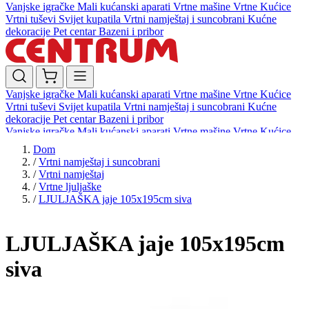
Vanjske igračke
Mali kućanski aparati
Vrtne mašine
Vrtne Kućice
Vrtni tuševi
Svijet kupatila
Vrtni namještaj i suncobrani
Kućne
dekoracije
Pet centar
Bazeni i pribor
Vanjske igračke
Mali kućanski aparati
Vrtne mašine
Vrtne Kućice
Vrtni tuševi
Svijet kupatila
Vrtni namještaj i suncobrani
Kućne
dekoracije
Pet centar
Bazeni i pribor
Vanjske igračke
Mali kućanski aparati
Vrtne mašine
Vrtne Kućice
Vrtni tuševi
Svijet kupatila
Vrtni namještaj i suncobrani
Kućne
Dom
dekoracije
Pet centar
Bazeni i pribor
/
Vrtni namještaj i suncobrani
/
Vrtni namještaj
/
Vrtne ljuljaške
/
LJULJAŠKA jaje 105x195cm siva
LJULJAŠKA jaje 105x195cm
siva