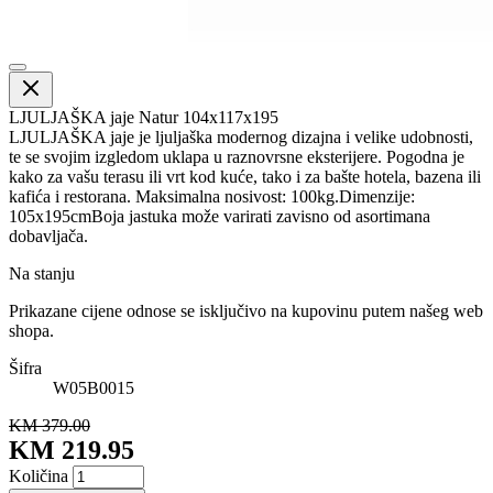
LJULJAŠKA jaje Natur 104x117x195
LJULJAŠKA jaje je ljuljaška modernog dizajna i velike udobnosti,
te se svojim izgledom uklapa u raznovrsne eksterijere. Pogodna je
kako za vašu terasu ili vrt kod kuće, tako i za bašte hotela, bazena ili
kafića i restorana. Maksimalna nosivost: 100kg.Dimenzije:
105x195cmBoja jastuka može varirati zavisno od asortimana
dobavljača.
Na stanju
Prikazane cijene odnose se isključivo na kupovinu putem našeg web
shopa.
Šifra
W05B0015
KM 379.00
KM 219.95
Količina