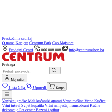
Preskoči na sadržaj
O nama
Karijera
Centrum Park
Ćao Majstore
Prodajni Centri
066 008 008
info@centrumshop.ba
Pretraga
Moj račun
Lista želja
Uporedi
Korpa
Vanjske igračke
Mali kućanski aparati
Vrtne mašine
Vrtne Kućice
Vrtni tuševi
Svijet kupatila
Vrtni namještaj i suncobrani
Kućne
dekoracije
Pet centar
Bazeni i pribor