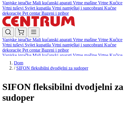
Vanjske igračke
Mali kućanski aparati
Vrtne mašine
Vrtne Kućice
Vrtni tuševi
Svijet kupatila
Vrtni namještaj i suncobrani
Kućne
dekoracije
Pet centar
Bazeni i pribor
Vanjske igračke
Mali kućanski aparati
Vrtne mašine
Vrtne Kućice
Vrtni tuševi
Svijet kupatila
Vrtni namještaj i suncobrani
Kućne
dekoracije
Pet centar
Bazeni i pribor
Vanjske igračke
Mali kućanski aparati
Vrtne mašine
Vrtne Kućice
Vrtni tuševi
Svijet kupatila
Vrtni namještaj i suncobrani
Kućne
Dom
dekoracije
Pet centar
Bazeni i pribor
/
SIFON fleksibilni dvodjelni za sudoper
SIFON fleksibilni dvodjelni za
sudoper