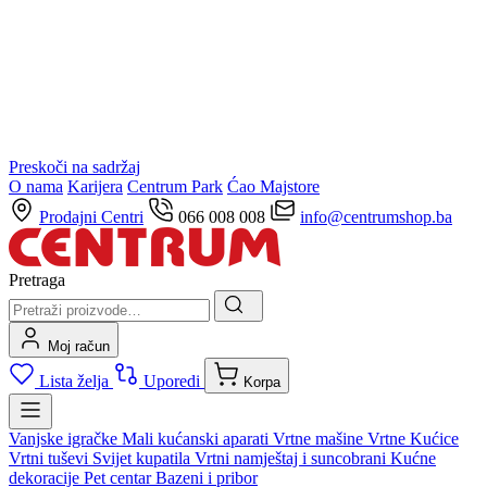
Preskoči na sadržaj
O nama
Karijera
Centrum Park
Ćao Majstore
Prodajni Centri
066 008 008
info@centrumshop.ba
Pretraga
Moj račun
Lista želja
Uporedi
Korpa
Vanjske igračke
Mali kućanski aparati
Vrtne mašine
Vrtne Kućice
Vrtni tuševi
Svijet kupatila
Vrtni namještaj i suncobrani
Kućne
dekoracije
Pet centar
Bazeni i pribor