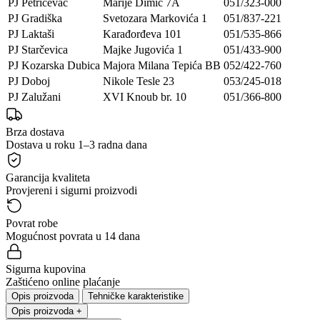
PJ Petrićevac
Marije Dimić 7A
051/323-000
PJ Gradiška
Svetozara Markovića 1
051/837-221
PJ Laktaši
Karađorđeva 101
051/535-866
PJ Starčevica
Majke Jugovića 1
051/433-900
PJ Kozarska Dubica
Majora Milana Tepića BB
052/422-760
PJ Doboj
Nikole Tesle 23
053/245-018
PJ Zalužani
XVI Knoub br. 10
051/366-800
Brza dostava
Dostava u roku 1–3 radna dana
Garancija kvaliteta
Provjereni i sigurni proizvodi
Povrat robe
Mogućnost povrata u 14 dana
Sigurna kupovina
Zaštićeno online plaćanje
Opis proizvoda
Tehničke karakteristike
Opis proizvoda
+