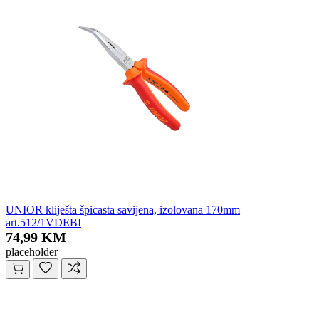
UNIOR kliješta špicasta savijena, izolovana 170mm
art.512/1VDEBI
74,99 KM
placeholder