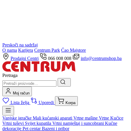
Preskoči na sadržaj
O nama
Karijera
Centrum Park
Ćao Majstore
Prodajni Centri
066 008 008
info@centrumshop.ba
Pretraga
Moj račun
Lista želja
Uporedi
Korpa
Vanjske igračke
Mali kućanski aparati
Vrtne mašine
Vrtne Kućice
Vrtni tuševi
Svijet kupatila
Vrtni namještaj i suncobrani
Kućne
dekoracije
Pet centar
Bazeni i pribor