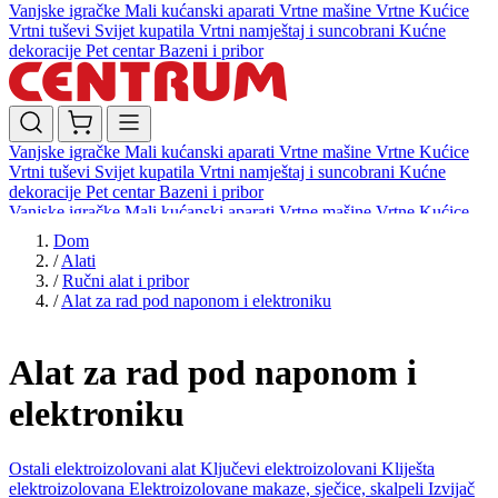
Vanjske igračke
Mali kućanski aparati
Vrtne mašine
Vrtne Kućice
Vrtni tuševi
Svijet kupatila
Vrtni namještaj i suncobrani
Kućne
dekoracije
Pet centar
Bazeni i pribor
Vanjske igračke
Mali kućanski aparati
Vrtne mašine
Vrtne Kućice
Vrtni tuševi
Svijet kupatila
Vrtni namještaj i suncobrani
Kućne
dekoracije
Pet centar
Bazeni i pribor
Vanjske igračke
Mali kućanski aparati
Vrtne mašine
Vrtne Kućice
Vrtni tuševi
Svijet kupatila
Vrtni namještaj i suncobrani
Kućne
Dom
dekoracije
Pet centar
Bazeni i pribor
/
Alati
/
Ručni alat i pribor
/
Alat za rad pod naponom i elektroniku
Alat za rad pod naponom i
elektroniku
Ostali elektroizolovani alat
Ključevi elektroizolovani
Kliješta
elektroizolovana
Elektroizolovane makaze, sječice, skalpeli
Izvijač