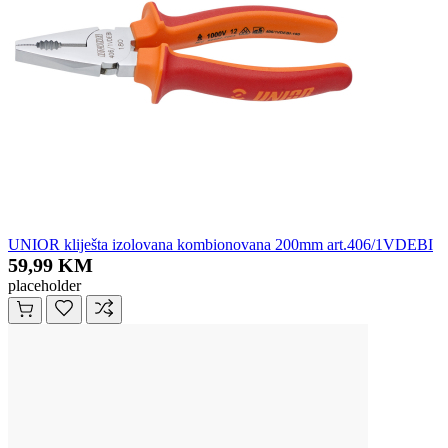
UNIOR kliješta izolovana kombionovana 200mm art.406/1VDEBI
59,99 KM
placeholder