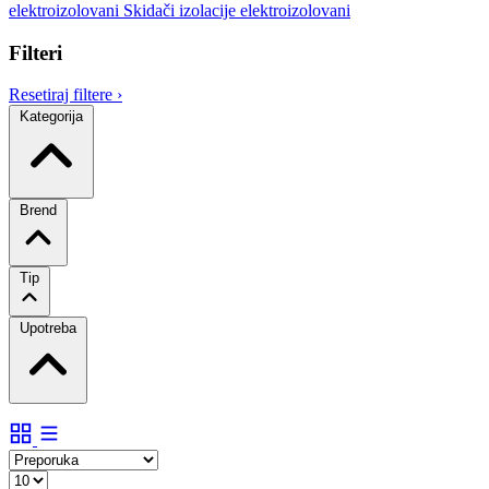
elektroizolovani
Skidači izolacije elektroizolovani
Filteri
Resetiraj filtere
›
Kategorija
Brend
Tip
Upotreba