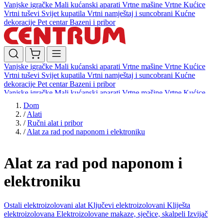
Vanjske igračke
Mali kućanski aparati
Vrtne mašine
Vrtne Kućice
Vrtni tuševi
Svijet kupatila
Vrtni namještaj i suncobrani
Kućne
dekoracije
Pet centar
Bazeni i pribor
Vanjske igračke
Mali kućanski aparati
Vrtne mašine
Vrtne Kućice
Vrtni tuševi
Svijet kupatila
Vrtni namještaj i suncobrani
Kućne
dekoracije
Pet centar
Bazeni i pribor
Vanjske igračke
Mali kućanski aparati
Vrtne mašine
Vrtne Kućice
Vrtni tuševi
Svijet kupatila
Vrtni namještaj i suncobrani
Kućne
Dom
dekoracije
Pet centar
Bazeni i pribor
/
Alati
/
Ručni alat i pribor
/
Alat za rad pod naponom i elektroniku
Alat za rad pod naponom i
elektroniku
Ostali elektroizolovani alat
Ključevi elektroizolovani
Kliješta
elektroizolovana
Elektroizolovane makaze, sječice, skalpeli
Izvijač