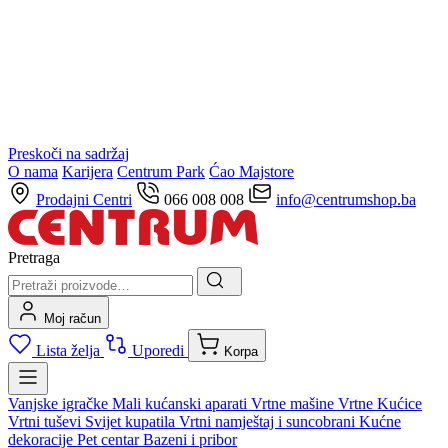
Preskoči na sadržaj
O nama
Karijera
Centrum Park
Ćao Majstore
Prodajni Centri
066 008 008
info@centrumshop.ba
Pretraga
Moj račun
Lista želja
Uporedi
Korpa
Vanjske igračke
Mali kućanski aparati
Vrtne mašine
Vrtne Kućice
Vrtni tuševi
Svijet kupatila
Vrtni namještaj i suncobrani
Kućne
dekoracije
Pet centar
Bazeni i pribor