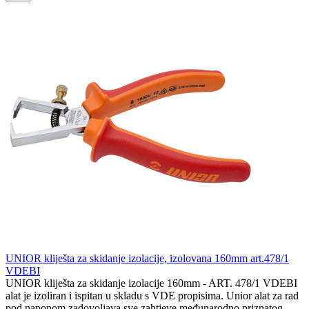
UNIOR kliješta za skidanje izolacije, izolovana 160mm art.478/1
VDEBI
UNIOR kliješta za skidanje izolacije 160mm - ART. 478/1 VDEBI
alat je izoliran i ispitan u skladu s VDE propisima. Unior alat za rad
pod naponom zadovoljava sve zahtjeve međunarodno priznatog