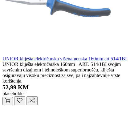
UNIOR kliješta električarska višenamenska 160mm art.514/1BI
UNIOR kliješta električarska 160mm - ART. 514/1BI svojim
savršenim dizajnom i tehnološkom superiornošću, kliješta
osiguravaju visoku preciznost za sve, pa i najzahtevnije vrste
korištenja.
52,99 KM
placeholder