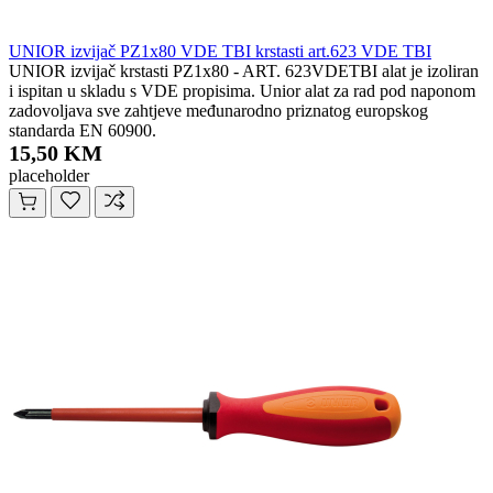
UNIOR izvijač PZ1x80 VDE TBI krstasti art.623 VDE TBI
UNIOR izvijač krstasti PZ1x80 - ART. 623VDETBI alat je izoliran
i ispitan u skladu s VDE propisima. Unior alat za rad pod naponom
zadovoljava sve zahtjeve međunarodno priznatog europskog
standarda EN 60900.
15,50 KM
placeholder