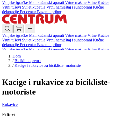
Vanjske igračke
Mali kućanski aparati
Vrtne mašine
Vrtne Kućice
Vrtni tuševi
Svijet kupatila
Vrtni namještaj i suncobrani
Kućne
dekoracije
Pet centar
Bazeni i pribor
Vanjske igračke
Mali kućanski aparati
Vrtne mašine
Vrtne Kućice
Vrtni tuševi
Svijet kupatila
Vrtni namještaj i suncobrani
Kućne
dekoracije
Pet centar
Bazeni i pribor
Vanjske igračke
Mali kućanski aparati
Vrtne mašine
Vrtne Kućice
Vrtni tuševi
Svijet kupatila
Vrtni namještaj i suncobrani
Kućne
Dom
dekoracije
Pet centar
Bazeni i pribor
/
Bicikli i oprema
/
Kacige i rukavice za bicikliste- motoriste
Kacige i rukavice za bicikliste-
motoriste
Rukavice
Filteri