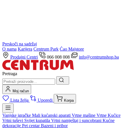
Preskoči na sadržaj
O nama
Karijera
Centrum Park
Ćao Majstore
Prodajni Centri
066 008 008
info@centrumshop.ba
Pretraga
Moj račun
Lista želja
Uporedi
Korpa
Vanjske igračke
Mali kućanski aparati
Vrtne mašine
Vrtne Kućice
Vrtni tuševi
Svijet kupatila
Vrtni namještaj i suncobrani
Kućne
dekoracije
Pet centar
Bazeni i pribor