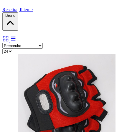
Resetiraj filtere
›
Brend