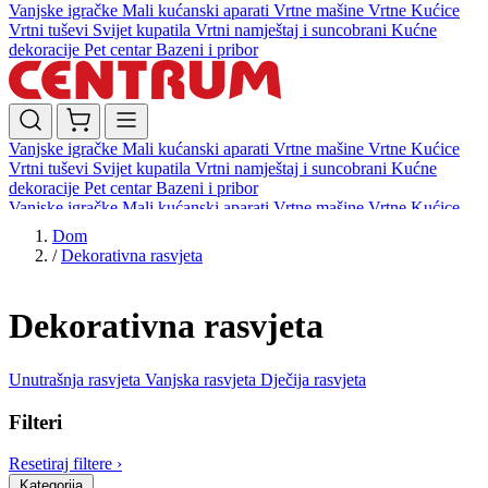
Vanjske igračke
Mali kućanski aparati
Vrtne mašine
Vrtne Kućice
Vrtni tuševi
Svijet kupatila
Vrtni namještaj i suncobrani
Kućne
dekoracije
Pet centar
Bazeni i pribor
Vanjske igračke
Mali kućanski aparati
Vrtne mašine
Vrtne Kućice
Vrtni tuševi
Svijet kupatila
Vrtni namještaj i suncobrani
Kućne
dekoracije
Pet centar
Bazeni i pribor
Vanjske igračke
Mali kućanski aparati
Vrtne mašine
Vrtne Kućice
Vrtni tuševi
Svijet kupatila
Vrtni namještaj i suncobrani
Kućne
Dom
dekoracije
Pet centar
Bazeni i pribor
/
Dekorativna rasvjeta
Dekorativna rasvjeta
Unutrašnja rasvjeta
Vanjska rasvjeta
Dječija rasvjeta
Filteri
Resetiraj filtere
›
Kategorija