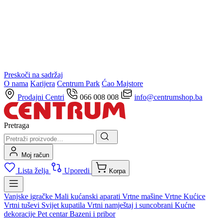
Preskoči na sadržaj
O nama
Karijera
Centrum Park
Ćao Majstore
Prodajni Centri
066 008 008
info@centrumshop.ba
Pretraga
Moj račun
Lista želja
Uporedi
Korpa
Vanjske igračke
Mali kućanski aparati
Vrtne mašine
Vrtne Kućice
Vrtni tuševi
Svijet kupatila
Vrtni namještaj i suncobrani
Kućne
dekoracije
Pet centar
Bazeni i pribor