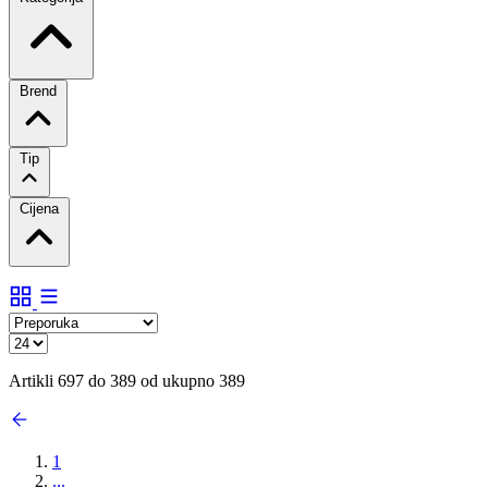
Brend
Tip
Cijena
Artikli 697 do 389 od ukupno 389
1
...