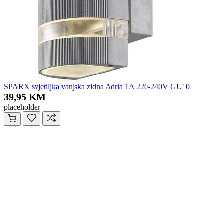
SPARX svjetiljka vanjska zidna Adria 1A 220-240V GU10
39,95 KM
placeholder