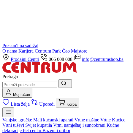
Preskoči na sadržaj
O nama
Karijera
Centrum Park
Ćao Majstore
Prodajni Centri
066 008 008
info@centrumshop.ba
Pretraga
Moj račun
Lista želja
Uporedi
Korpa
Vanjske igračke
Mali kućanski aparati
Vrtne mašine
Vrtne Kućice
Vrtni tuševi
Svijet kupatila
Vrtni namještaj i suncobrani
Kućne
dekoracije
Pet centar
Bazeni i pribor