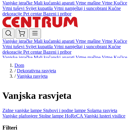
Vanjske igračke
Mali kućanski aparati
Vrtne mašine
Vrtne Kućice
Vrtni tuševi
Svijet kupatila
Vrtni namještaj i suncobrani
Kućne
dekoracije
Pet centar
Bazeni i pribor
Vanjske igračke
Mali kućanski aparati
Vrtne mašine
Vrtne Kućice
Vrtni tuševi
Svijet kupatila
Vrtni namještaj i suncobrani
Kućne
dekoracije
Pet centar
Bazeni i pribor
Vanjske igračke
Mali kućanski aparati
Vrtne mašine
Vrtne Kućice
Vrtni tuševi
Svijet kupatila
Vrtni namještaj i suncobrani
Kućne
Dom
dekoracije
Pet centar
Bazeni i pribor
/
Dekorativna rasvjeta
/
Vanjska rasvjeta
Vanjska rasvjeta
Zidne vanjske lampe
Stubovi i podne lampe
Solarna rasvjeta
Vanjske plafonjere
Stolne lampe HoReCA
Vanjski lusteri visilice
Filteri