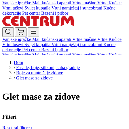
Vanjske igračke
Mali kućanski aparati
Vrtne mašine
Vrtne Kućice
Vrtni tuševi
Svijet kupatila
Vrtni namještaj i suncobrani
Kućne
dekoracije
Pet centar
Bazeni i pribor
Vanjske igračke
Mali kućanski aparati
Vrtne mašine
Vrtne Kućice
Vrtni tuševi
Svijet kupatila
Vrtni namještaj i suncobrani
Kućne
dekoracije
Pet centar
Bazeni i pribor
Vanjske igračke
Mali kućanski aparati
Vrtne mašine
Vrtne Kućice
Vrtni tuševi
Svijet kupatila
Vrtni namještaj i suncobrani
Kućne
Dom
dekoracije
Pet centar
Bazeni i pribor
/
Fasade, boje, silikoni, suha gradnje
/
Boje za unutrašnje zidove
/
Glet mase za zidove
Glet mase za zidove
Filteri
Resetiraj filtere
›