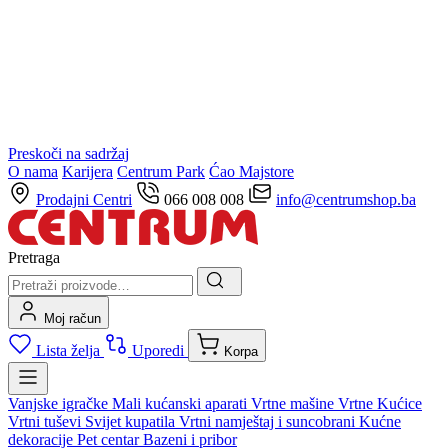
Preskoči na sadržaj
O nama
Karijera
Centrum Park
Ćao Majstore
Prodajni Centri
066 008 008
info@centrumshop.ba
Pretraga
Moj račun
Lista želja
Uporedi
Korpa
Vanjske igračke
Mali kućanski aparati
Vrtne mašine
Vrtne Kućice
Vrtni tuševi
Svijet kupatila
Vrtni namještaj i suncobrani
Kućne
dekoracije
Pet centar
Bazeni i pribor