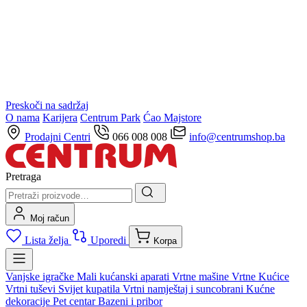
Preskoči na sadržaj
O nama
Karijera
Centrum Park
Ćao Majstore
Prodajni Centri
066 008 008
info@centrumshop.ba
Pretraga
Moj račun
Lista želja
Uporedi
Korpa
Vanjske igračke
Mali kućanski aparati
Vrtne mašine
Vrtne Kućice
Vrtni tuševi
Svijet kupatila
Vrtni namještaj i suncobrani
Kućne
dekoracije
Pet centar
Bazeni i pribor