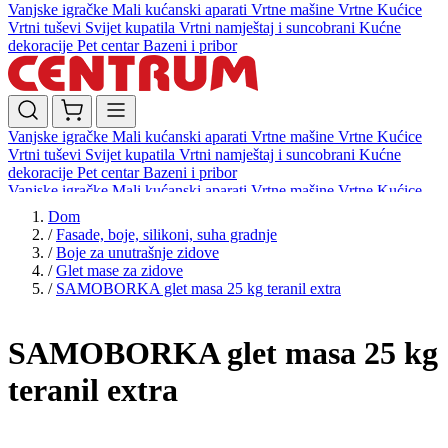
Vanjske igračke
Mali kućanski aparati
Vrtne mašine
Vrtne Kućice
Vrtni tuševi
Svijet kupatila
Vrtni namještaj i suncobrani
Kućne
dekoracije
Pet centar
Bazeni i pribor
Vanjske igračke
Mali kućanski aparati
Vrtne mašine
Vrtne Kućice
Vrtni tuševi
Svijet kupatila
Vrtni namještaj i suncobrani
Kućne
dekoracije
Pet centar
Bazeni i pribor
Vanjske igračke
Mali kućanski aparati
Vrtne mašine
Vrtne Kućice
Vrtni tuševi
Svijet kupatila
Vrtni namještaj i suncobrani
Kućne
Dom
dekoracije
Pet centar
Bazeni i pribor
/
Fasade, boje, silikoni, suha gradnje
/
Boje za unutrašnje zidove
/
Glet mase za zidove
/
SAMOBORKA glet masa 25 kg teranil extra
SAMOBORKA glet masa 25 kg
teranil extra