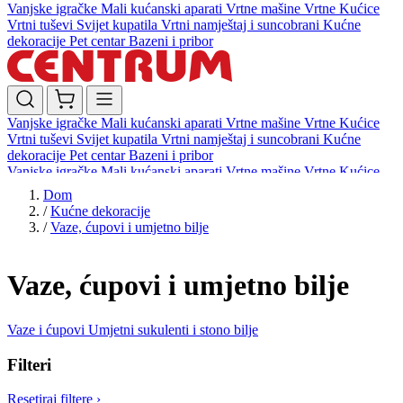
Vanjske igračke
Mali kućanski aparati
Vrtne mašine
Vrtne Kućice
Vrtni tuševi
Svijet kupatila
Vrtni namještaj i suncobrani
Kućne
dekoracije
Pet centar
Bazeni i pribor
Vanjske igračke
Mali kućanski aparati
Vrtne mašine
Vrtne Kućice
Vrtni tuševi
Svijet kupatila
Vrtni namještaj i suncobrani
Kućne
dekoracije
Pet centar
Bazeni i pribor
Vanjske igračke
Mali kućanski aparati
Vrtne mašine
Vrtne Kućice
Vrtni tuševi
Svijet kupatila
Vrtni namještaj i suncobrani
Kućne
Dom
dekoracije
Pet centar
Bazeni i pribor
/
Kućne dekoracije
/
Vaze, ćupovi i umjetno bilje
Vaze, ćupovi i umjetno bilje
Vaze i ćupovi
Umjetni sukulenti i stono bilje
Filteri
Resetiraj filtere
›