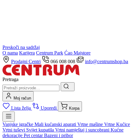
Preskoči na sadržaj
O nama
Karijera
Centrum Park
Ćao Majstore
Prodajni Centri
066 008 008
info@centrumshop.ba
Pretraga
Moj račun
Lista želja
Uporedi
Korpa
Vanjske igračke
Mali kućanski aparati
Vrtne mašine
Vrtne Kućice
Vrtni tuševi
Svijet kupatila
Vrtni namještaj i suncobrani
Kućne
dekoracije
Pet centar
Bazeni i pribor