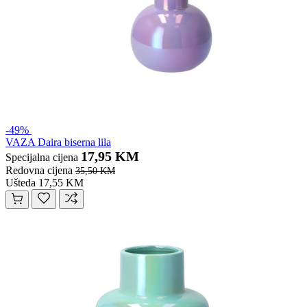
-49%
VAZA Daira biserna lila
17,95 KM
Specijalna cijena
Redovna cijena
35,50 KM
Ušteda 17,55 KM