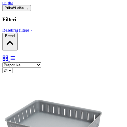
papira
Prikaži više
→
Filteri
Resetiraj filtere
›
Brend