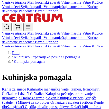
Vanjske igračke
Mali kućanski aparati
Vrtne mašine
Vrtne Kućice
Vrtni tuševi
Svijet kupatila
Vrtni namještaj i suncobrani
Kućne
dekoracije
Pet centar
Bazeni i pribor
Vanjske igračke
Mali kućanski aparati
Vrtne mašine
Vrtne Kućice
Vrtni tuševi
Svijet kupatila
Vrtni namještaj i suncobrani
Kućne
dekoracije
Pet centar
Bazeni i pribor
Vanjske igračke
Mali kućanski aparati
Vrtne mašine
Vrtne Kućice
Vrtni tuševi
Svijet kupatila
Vrtni namještaj i suncobrani
Kućne
Dom
dekoracije
Pet centar
Bazeni i pribor
/
Kuhinjsko i trpezarijsko posuđe i pomagala
/
Kuhinjska pomagala
Kuhinjska pomagala
Kante za smeće
Kuhinjske mehaničke vage, tajmeri, termometri
Čačkalice i držači čačkalica
Kalupi za pečenje, oblikovanje i
ukrašavanje
Daske za rezanje
Avan
Kuhinjski pribor ( varjače,
špatule...)
Mlinovi za so i biber
Organizeri escajga i pribora
Rende,
ribeži i sjekači
Cjedila, đevđiri, prese, lijevci
Držači folija i ubrus