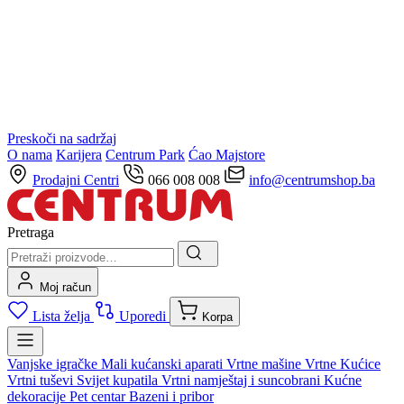
Preskoči na sadržaj
O nama
Karijera
Centrum Park
Ćao Majstore
Prodajni Centri
066 008 008
info@centrumshop.ba
Pretraga
Moj račun
Lista želja
Uporedi
Korpa
Vanjske igračke
Mali kućanski aparati
Vrtne mašine
Vrtne Kućice
Vrtni tuševi
Svijet kupatila
Vrtni namještaj i suncobrani
Kućne
dekoracije
Pet centar
Bazeni i pribor