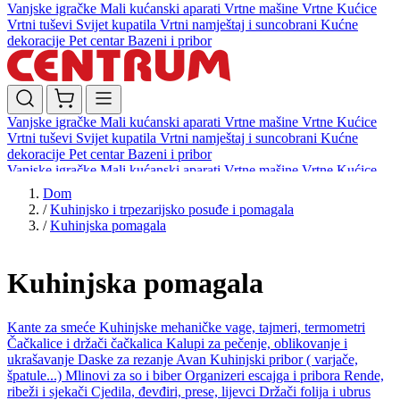
Vanjske igračke
Mali kućanski aparati
Vrtne mašine
Vrtne Kućice
Vrtni tuševi
Svijet kupatila
Vrtni namještaj i suncobrani
Kućne
dekoracije
Pet centar
Bazeni i pribor
Vanjske igračke
Mali kućanski aparati
Vrtne mašine
Vrtne Kućice
Vrtni tuševi
Svijet kupatila
Vrtni namještaj i suncobrani
Kućne
dekoracije
Pet centar
Bazeni i pribor
Vanjske igračke
Mali kućanski aparati
Vrtne mašine
Vrtne Kućice
Vrtni tuševi
Svijet kupatila
Vrtni namještaj i suncobrani
Kućne
Dom
dekoracije
Pet centar
Bazeni i pribor
/
Kuhinjsko i trpezarijsko posuđe i pomagala
/
Kuhinjska pomagala
Kuhinjska pomagala
Kante za smeće
Kuhinjske mehaničke vage, tajmeri, termometri
Čačkalice i držači čačkalica
Kalupi za pečenje, oblikovanje i
ukrašavanje
Daske za rezanje
Avan
Kuhinjski pribor ( varjače,
špatule...)
Mlinovi za so i biber
Organizeri escajga i pribora
Rende,
ribeži i sjekači
Cjedila, đevđiri, prese, lijevci
Držači folija i ubrus