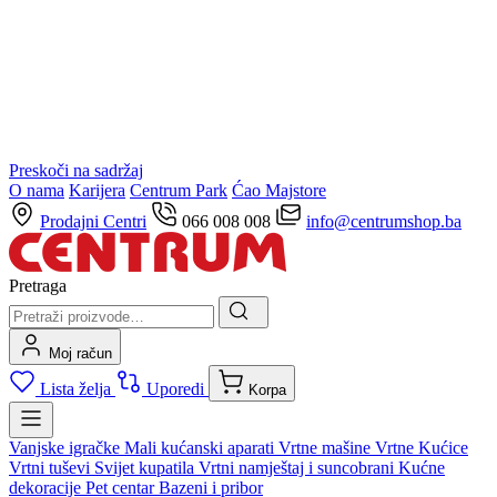
Preskoči na sadržaj
O nama
Karijera
Centrum Park
Ćao Majstore
Prodajni Centri
066 008 008
info@centrumshop.ba
Pretraga
Moj račun
Lista želja
Uporedi
Korpa
Vanjske igračke
Mali kućanski aparati
Vrtne mašine
Vrtne Kućice
Vrtni tuševi
Svijet kupatila
Vrtni namještaj i suncobrani
Kućne
dekoracije
Pet centar
Bazeni i pribor