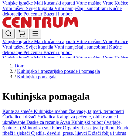
Vanjske igračke
Mali kućanski aparati
Vrtne mašine
Vrtne Kućice
Vrtni tuševi
Svijet kupatila
Vrtni namještaj i suncobrani
Kućne
dekoracije
Pet centar
Bazeni i pribor
Vanjske igračke
Mali kućanski aparati
Vrtne mašine
Vrtne Kućice
Vrtni tuševi
Svijet kupatila
Vrtni namještaj i suncobrani
Kućne
dekoracije
Pet centar
Bazeni i pribor
Vanjske igračke
Mali kućanski aparati
Vrtne mašine
Vrtne Kućice
Vrtni tuševi
Svijet kupatila
Vrtni namještaj i suncobrani
Kućne
Dom
dekoracije
Pet centar
Bazeni i pribor
/
Kuhinjsko i trpezarijsko posuđe i pomagala
/
Kuhinjska pomagala
Kuhinjska pomagala
Kante za smeće
Kuhinjske mehaničke vage, tajmeri, termometri
Čačkalice i držači čačkalica
Kalupi za pečenje, oblikovanje i
ukrašavanje
Daske za rezanje
Avan
Kuhinjski pribor ( varjače,
špatule...)
Mlinovi za so i biber
Organizeri escajga i pribora
Rende,
ribeži i sjekači
Cjedila, đevđiri, prese, lijevci
Držači folija i ubrus