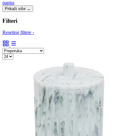
papira
Prikaži više
→
Filteri
Resetiraj filtere
›