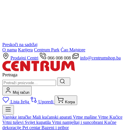
Preskoči na sadržaj
O nama
Karijera
Centrum Park
Ćao Majstore
Prodajni Centri
066 008 008
info@centrumshop.ba
Pretraga
Moj račun
Lista želja
Uporedi
Korpa
Vanjske igračke
Mali kućanski aparati
Vrtne mašine
Vrtne Kućice
Vrtni tuševi
Svijet kupatila
Vrtni namještaj i suncobrani
Kućne
dekoracije
Pet centar
Bazeni i pribor