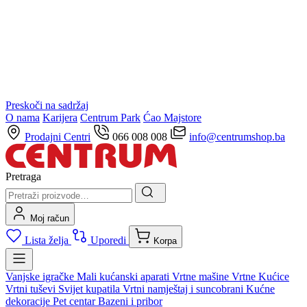
Preskoči na sadržaj
O nama
Karijera
Centrum Park
Ćao Majstore
Prodajni Centri
066 008 008
info@centrumshop.ba
Pretraga
Moj račun
Lista želja
Uporedi
Korpa
Vanjske igračke
Mali kućanski aparati
Vrtne mašine
Vrtne Kućice
Vrtni tuševi
Svijet kupatila
Vrtni namještaj i suncobrani
Kućne
dekoracije
Pet centar
Bazeni i pribor