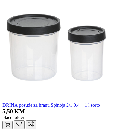
DRINA posude za hranu Spinoja 2/1 0,4 + 1 l sorto
5,50 KM
placeholder