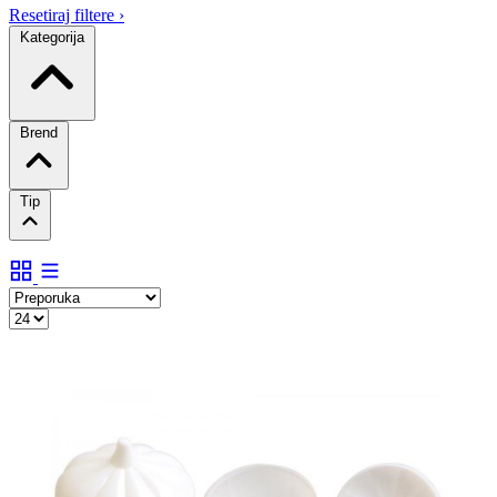
Resetiraj filtere
›
Kategorija
Brend
Tip