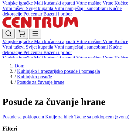
Vanjske igračke
Mali kućanski aparati
Vrtne mašine
Vrtne Kućice
Vrtni tuševi
Svijet kupatila
Vrtni namještaj i suncobrani
Kućne
dekoracije
Pet centar
Bazeni i pribor
Vanjske igračke
Mali kućanski aparati
Vrtne mašine
Vrtne Kućice
Vrtni tuševi
Svijet kupatila
Vrtni namještaj i suncobrani
Kućne
dekoracije
Pet centar
Bazeni i pribor
Vanjske igračke
Mali kućanski aparati
Vrtne mašine
Vrtne Kućice
Vrtni tuševi
Svijet kupatila
Vrtni namještaj i suncobrani
Kućne
Dom
dekoracije
Pet centar
Bazeni i pribor
/
Kuhinjsko i trpezarijsko posuđe i pomagala
/
Kuhinjsko posuđe
/
Posude za čuvanje hrane
Posude za čuvanje hrane
Posude sa poklopcem
Kutije za hljeb
Tacne sa poklopcem (zvona)
Filteri