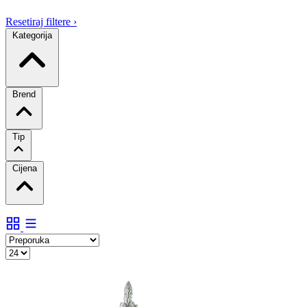
Resetiraj filtere
›
Kategorija
Brend
Tip
Cijena