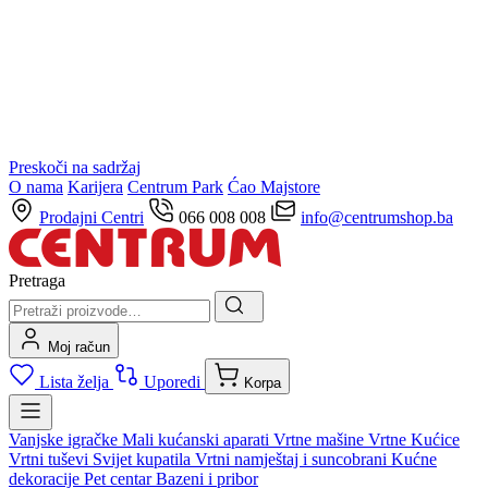
Preskoči na sadržaj
O nama
Karijera
Centrum Park
Ćao Majstore
Prodajni Centri
066 008 008
info@centrumshop.ba
Pretraga
Moj račun
Lista želja
Uporedi
Korpa
Vanjske igračke
Mali kućanski aparati
Vrtne mašine
Vrtne Kućice
Vrtni tuševi
Svijet kupatila
Vrtni namještaj i suncobrani
Kućne
dekoracije
Pet centar
Bazeni i pribor