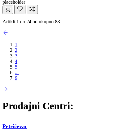
placeholder
Artikli 1 do 24 od ukupno 88
1
2
3
4
5
...
9
Prodajni Centri:
Petrićevac