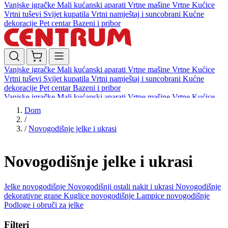
Vanjske igračke
Mali kućanski aparati
Vrtne mašine
Vrtne Kućice
Vrtni tuševi
Svijet kupatila
Vrtni namještaj i suncobrani
Kućne
dekoracije
Pet centar
Bazeni i pribor
Vanjske igračke
Mali kućanski aparati
Vrtne mašine
Vrtne Kućice
Vrtni tuševi
Svijet kupatila
Vrtni namještaj i suncobrani
Kućne
dekoracije
Pet centar
Bazeni i pribor
Vanjske igračke
Mali kućanski aparati
Vrtne mašine
Vrtne Kućice
Vrtni tuševi
Svijet kupatila
Vrtni namještaj i suncobrani
Kućne
Dom
dekoracije
Pet centar
Bazeni i pribor
/
/
Novogodišnje jelke i ukrasi
Novogodišnje jelke i ukrasi
Jelke novogodišnje
Novogodišnji ostali nakit i ukrasi
Novogodišnje
dekorativne grane
Kuglice novogodišnje
Lampice novogodišnje
Podloge i obruči za jelke
Filteri