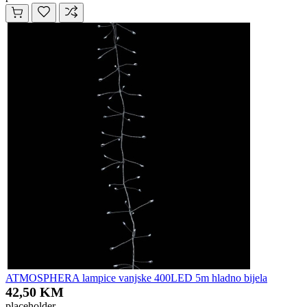
ATMOSPHERA lampice vanjske 400LED 5m hladno bijela
42,50 KM
placeholder