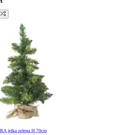
M
 jelka zelena H 70cm