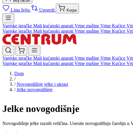
Moj račun
Lista želja
Uporedi
Korpa
Vanjske igračke
Mali kućanski aparati
Vrtne mašine
Vrtne Kućice
Vrt
Vanjske igračke
Mali kućanski aparati
Vrtne mašine
Vrtne Kućice
Vrt
Vanjske igračke
Mali kućanski aparati
Vrtne mašine
Vrtne Kućice
Vrt
Vanjske igračke
Mali kućanski aparati
Vrtne mašine
Vrtne Kućice
Vrt
Dom
/
/
Novogodišnje jelke i ukrasi
/
Jelke novogodišnje
Jelke novogodišnje
Novogodišnje jelke raznih veličina. Unesite novogodišnju čaroliju u 