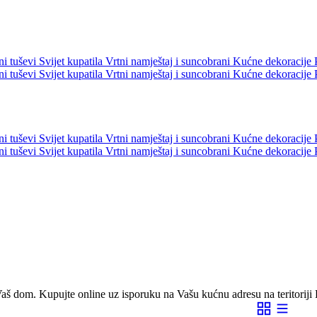
ni tuševi
Svijet kupatila
Vrtni namještaj i suncobrani
Kućne dekoracije
ni tuševi
Svijet kupatila
Vrtni namještaj i suncobrani
Kućne dekoracije
ni tuševi
Svijet kupatila
Vrtni namještaj i suncobrani
Kućne dekoracije
ni tuševi
Svijet kupatila
Vrtni namještaj i suncobrani
Kućne dekoracije
Vaš dom. Kupujte online uz isporuku na Vašu kućnu adresu na teritoriji