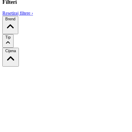
Filteri
Resetiraj filtere
›
Brend
Tip
Cijena