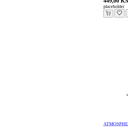
449,00 K
placeholder
ATMOSPHERA