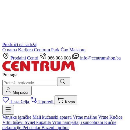
Preskoči na sadržaj
O nama
Karijera
Centrum Park
Ćao Majstore
Prodajni Centri
066 008 008
info@centrumshop.ba
Pretraga
Moj račun
Lista želja
Uporedi
Korpa
Vanjske igračke
Mali kućanski aparati
Vrtne mašine
Vrtne Kućice
Vrtni tuševi
Svijet kupatila
Vrtni namještaj i suncobrani
Kućne
dekoracije
Pet centar
Bazeni i pribor