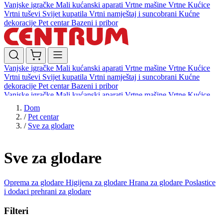
Vanjske igračke
Mali kućanski aparati
Vrtne mašine
Vrtne Kućice
Vrtni tuševi
Svijet kupatila
Vrtni namještaj i suncobrani
Kućne
dekoracije
Pet centar
Bazeni i pribor
Vanjske igračke
Mali kućanski aparati
Vrtne mašine
Vrtne Kućice
Vrtni tuševi
Svijet kupatila
Vrtni namještaj i suncobrani
Kućne
dekoracije
Pet centar
Bazeni i pribor
Vanjske igračke
Mali kućanski aparati
Vrtne mašine
Vrtne Kućice
Vrtni tuševi
Svijet kupatila
Vrtni namještaj i suncobrani
Kućne
Dom
dekoracije
Pet centar
Bazeni i pribor
/
Pet centar
/
Sve za glodare
Sve za glodare
Oprema za glodare
Higijena za glodare
Hrana za glodare
Poslastice
i dodaci prehrani za glodare
Filteri