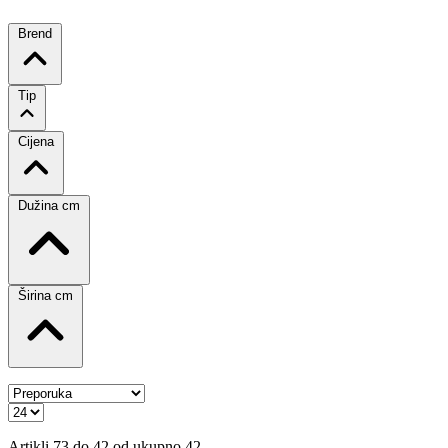
Brend
Tip
Cijena
Dužina cm
Širina cm
Artikli 73 do 42 od ukupno 42