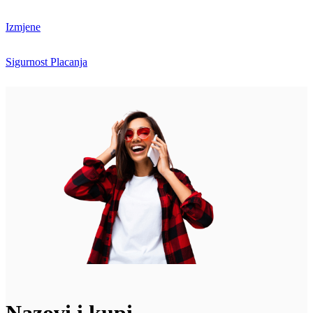
Izmjene
Sigurnost Placanja
Nazovi i kupi