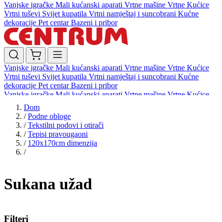
Vanjske igračke
Mali kućanski aparati
Vrtne mašine
Vrtne Kućice
Vrtni tuševi
Svijet kupatila
Vrtni namještaj i suncobrani
Kućne
dekoracije
Pet centar
Bazeni i pribor
Vanjske igračke
Mali kućanski aparati
Vrtne mašine
Vrtne Kućice
Vrtni tuševi
Svijet kupatila
Vrtni namještaj i suncobrani
Kućne
dekoracije
Pet centar
Bazeni i pribor
Vanjske igračke
Mali kućanski aparati
Vrtne mašine
Vrtne Kućice
Vrtni tuševi
Svijet kupatila
Vrtni namještaj i suncobrani
Kućne
Dom
dekoracije
Pet centar
Bazeni i pribor
/
Podne obloge
/
Tekstilni podovi i otirači
/
Tepisi pravougaoni
/
120x170cm dimenzija
/
Sukana užad
Filteri