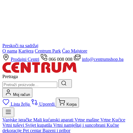
Preskoči na sadržaj
O nama
Karijera
Centrum Park
Ćao Majstore
Prodajni Centri
066 008 008
info@centrumshop.ba
Pretraga
Moj račun
Lista želja
Uporedi
Korpa
Vanjske igračke
Mali kućanski aparati
Vrtne mašine
Vrtne Kućice
Vrtni tuševi
Svijet kupatila
Vrtni namještaj i suncobrani
Kućne
dekoracije
Pet centar
Bazeni i pribor