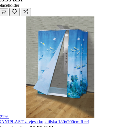
placeholder
-22%
SANIPLAST zavjesa kupatilska 180x200cm Reef