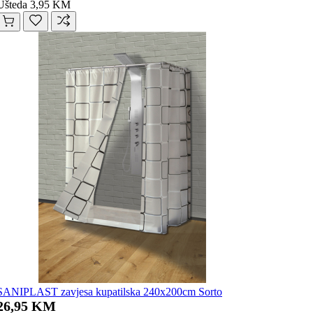
Ušteda 3,95 KM
SANIPLAST zavjesa kupatilska 240x200cm Sorto
26,95 KM