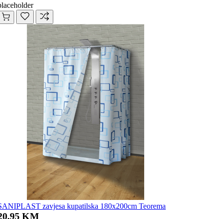
placeholder
SANIPLAST zavjesa kupatilska 180x200cm Teorema
20,95 KM