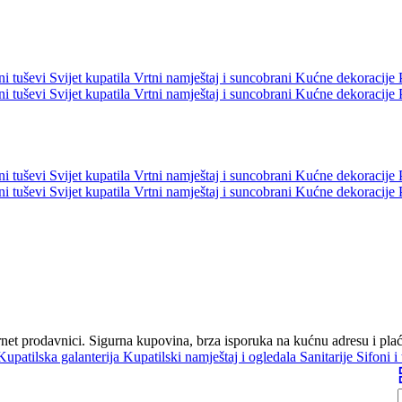
ni tuševi
Svijet kupatila
Vrtni namještaj i suncobrani
Kućne dekoracije
ni tuševi
Svijet kupatila
Vrtni namještaj i suncobrani
Kućne dekoracije
ni tuševi
Svijet kupatila
Vrtni namještaj i suncobrani
Kućne dekoracije
ni tuševi
Svijet kupatila
Vrtni namještaj i suncobrani
Kućne dekoracije
ternet prodavnici. Sigurna kupovina, brza isporuka na kućnu adresu i pl
Kupatilska galanterija
Kupatilski namještaj i ogledala
Sanitarije
Sifoni i