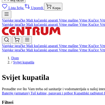
Moj račun
Lista želja
Uporedi
Korpa
Vanjske igračke
Mali kućanski aparati
Vrtne mašine
Vrtne Kućice
Vrt
Vanjske igračke
Mali kućanski aparati
Vrtne mašine
Vrtne Kućice
Vrt
Vanjske igračke
Mali kućanski aparati
Vrtne mašine
Vrtne Kućice
Vrt
Vanjske igračke
Mali kućanski aparati
Vrtne mašine
Vrtne Kućice
Vrt
Dom
/
Svijet kupatila
Svijet kupatila
Pronađite sve što Vam treba od sanitarije i vodomaterijala u našoj in
Baterije (armature)
Tuš kabine, paravani i pribor
Kupatilski radijatori
Filteri