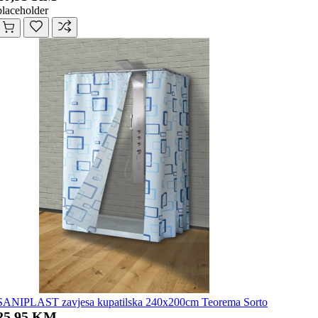
placeholder
SANIPLAST zavjesa kupatilska 240x200cm Teorema Sorto
25,95 KM