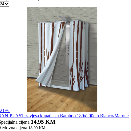
-21%
SANIPLAST zavjesa kupatilska Bamboo 180x200cm Bianco/Marone
14,95 KM
Specijalna cijena
Redovna cijena
18,90 KM