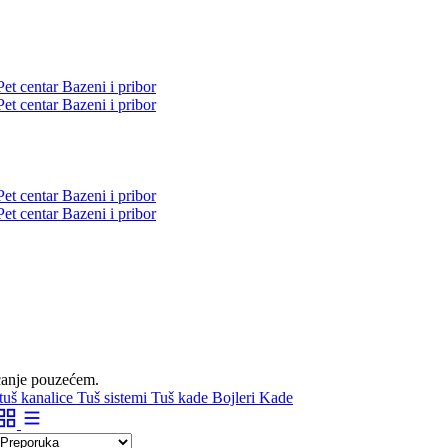
Pet centar
Bazeni i pribor
Pet centar
Bazeni i pribor
Pet centar
Bazeni i pribor
Pet centar
Bazeni i pribor
aćanje pouzećem.
 tuš kanalice
Tuš sistemi
Tuš kade
Bojleri
Kade