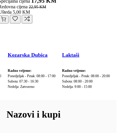
17,95 KM
Specijalna cijena
Redovna cijena
22,95 KM
Ušteda 5,00 KM
Kozarska Dubica
Laktaši
Radno vrijeme:
Radno vrijeme:
0
Ponedjeljak - Petak: 08:00 - 17:00
Ponedjeljak - Petak: 08:00 - 20:00
Subota: 07:30 - 16:30
Subota: 08:00 - 20:00
Nedelja: Zatvoreno
Nedelja: 9:00 - 15:00
Nazovi i kupi