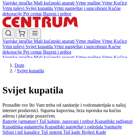
Vanjske igračke
Mali kućanski aparati
Vrtne mašine
Vrtne Kućice
Vrtni tuševi
Svijet kupatila
Vrtni namještaj i suncobrani
Kućne
dekoracije
Pet centar
Bazeni i pribor
Vanjske igračke
Mali kućanski aparati
Vrtne mašine
Vrtne Kućice
Vrtni tuševi
Svijet kupatila
Vrtni namještaj i suncobrani
Kućne
dekoracije
Pet centar
Bazeni i pribor
Vanjske igračke
Mali kućanski aparati
Vrtne mašine
Vrtne Kućice
Vrtni tuševi
Svijet kupatila
Vrtni namještaj i suncobrani
Kućne
Dom
dekoracije
Pet centar
Bazeni i pribor
/
Svijet kupatila
Svijet kupatila
Pronađite sve što Vam treba od sanitarije i vodomaterijala u našoj
internet prodavnici. Sigurna kupovina, brza isporuka na kućnu
adresu i plaćanje pouzećem.
Baterije (armature)
Tuš kabine, paravani i pribor
Kupatilski radijatori
Kupatilska galanterija
Kupatilski namještaj i ogledala
Sanitarije
Sifoni i tuš kanalice
Tuš sistemi
Tuš kade
Bojleri
Kade