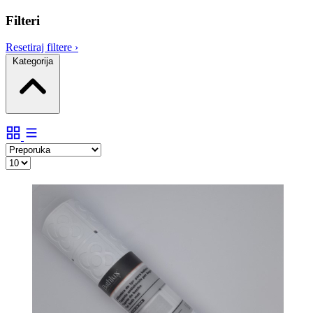
Filteri
Resetiraj filtere
›
Kategorija