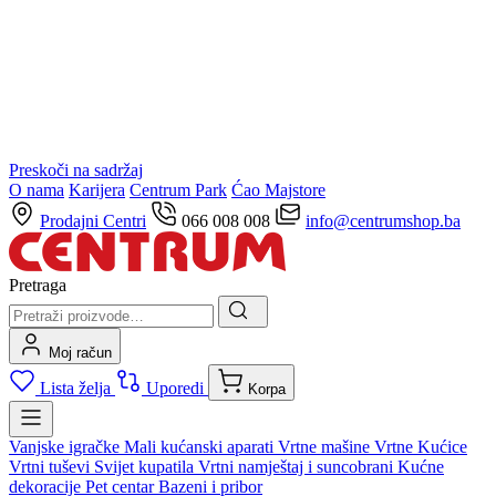
Preskoči na sadržaj
O nama
Karijera
Centrum Park
Ćao Majstore
Prodajni Centri
066 008 008
info@centrumshop.ba
Pretraga
Moj račun
Lista želja
Uporedi
Korpa
Vanjske igračke
Mali kućanski aparati
Vrtne mašine
Vrtne Kućice
Vrtni tuševi
Svijet kupatila
Vrtni namještaj i suncobrani
Kućne
dekoracije
Pet centar
Bazeni i pribor