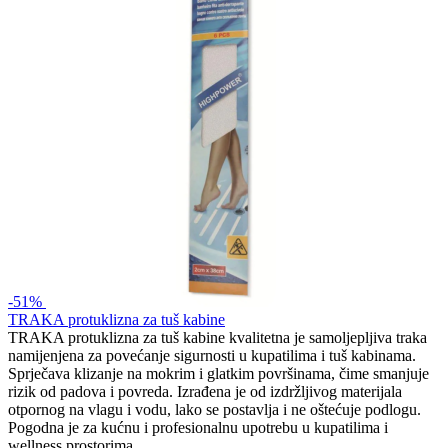
-51%
TRAKA protuklizna za tuš kabine
TRAKA protuklizna za tuš kabine kvalitetna je samoljepljiva traka
namijenjena za povećanje sigurnosti u kupatilima i tuš kabinama.
Sprječava klizanje na mokrim i glatkim površinama, čime smanjuje
rizik od padova i povreda. Izrađena je od izdržljivog materijala
otpornog na vlagu i vodu, lako se postavlja i ne oštećuje podlogu.
Pogodna je za kućnu i profesionalnu upotrebu u kupatilima i
wellness prostorima.