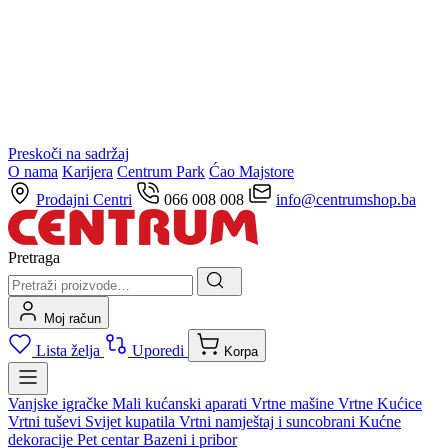
Preskoči na sadržaj
O nama
Karijera
Centrum Park
Ćao Majstore
Prodajni Centri
066 008 008
info@centrumshop.ba
Pretraga
Moj račun
Lista želja
Uporedi
Korpa
Vanjske igračke
Mali kućanski aparati
Vrtne mašine
Vrtne Kućice
Vrtni tuševi
Svijet kupatila
Vrtni namještaj i suncobrani
Kućne
dekoracije
Pet centar
Bazeni i pribor