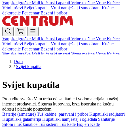
Vanjske igračke
Mali kućanski aparati
Vrtne mašine
Vrtne Kućice
Vrtni tuševi
Svijet kupatila
Vrtni namještaj i suncobrani
Kućne
dekoracije
Pet centar
Bazeni i pribor
Vanjske igračke
Mali kućanski aparati
Vrtne mašine
Vrtne Kućice
Vrtni tuševi
Svijet kupatila
Vrtni namještaj i suncobrani
Kućne
dekoracije
Pet centar
Bazeni i pribor
Vanjske igračke
Mali kućanski aparati
Vrtne mašine
Vrtne Kućice
Vrtni tuševi
Svijet kupatila
Vrtni namještaj i suncobrani
Kućne
Dom
dekoracije
Pet centar
Bazeni i pribor
/
Svijet kupatila
Svijet kupatila
Pronađite sve što Vam treba od sanitarije i vodomaterijala u našoj
internet prodavnici. Sigurna kupovina, brza isporuka na kućnu
adresu i plaćanje pouzećem.
Baterije (armature)
Tuš kabine, paravani i pribor
Kupatilski radijatori
Kupatilska galanterija
Kupatilski namještaj i ogledala
Sanitarije
Sifoni i tuš kanalice
Tuš sistemi
Tuš kade
Bojleri
Kade